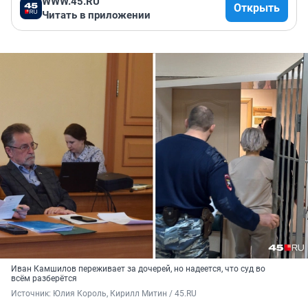
WWW.45.RU
Открыть
Читать в приложении
Иван Камшилов переживает за дочерей, но надеется, что суд во
всём разберётся
Источник: 
Юлия Король, Кирилл Митин / 45.RU