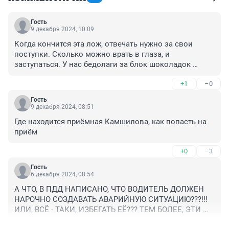
Гость
9 декабря 2024, 10:09
Когда кончится эта лож, отвечать нужно за свои 
поступки. Сколько можно врать в глаза, и 
заступаться. У нас бедолаги за блок шоколадок 
сидят, по полтора-два года. По полной катушке и 
+1
–0
вперёд. А на счёт Камшилова, родители всегда будут 
защищать свое чадо. Суд разберётся.
Гость
9 декабря 2024, 08:51
Где находится приёмная Камшилова, как попасть на 
приём
+0
–3
Гость
6 декабря 2024, 08:54
А ЧТО, В ПДД НАПИСАНО, ЧТО ВОДИТЕЛЬ ДОЛЖЕН 
НАРОЧНО СОЗДАВАТЬ АВАРИЙНУЮ СИТУАЦИЮ???!!! 
ИЛИ, ВСЁ - ТАКИ, ИЗБЕГАТЬ ЕЁ??? ТЕМ БОЛЕЕ, ЭТИ 
ДАМЫ ПОЛУЧАЛИ ОТ СТРАХОВЫХ КОМПАНИЙ 
+7
–3