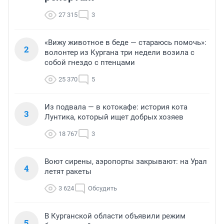
27 315
3
«Вижу животное в беде — стараюсь помочь»:
2
волонтер из Кургана три недели возила с
собой гнездо с птенцами
25 370
5
Из подвала — в котокафе: история кота
3
Лунтика, который ищет добрых хозяев
18 767
3
Воют сирены, аэропорты закрывают: на Урал
4
летят ракеты
3 624
Обсудить
В Курганской области объявили режим
5