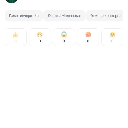
Голая вечеринка
Лолита Милявская
Отмена концерта
0
0
0
0
0