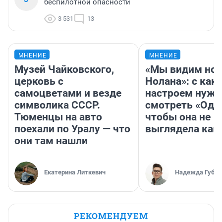
беспилотной опасности
3 531
13
МНЕНИЕ
МНЕНИЕ
Музей Чайковского,
«Мы видим нов
церковь с
Нолана»: с как
самоцветами и везде
настроем нужн
символика СССР.
смотреть «Оди
Тюменцы на авто
чтобы она не
поехали по Уралу — что
выглядела как
они там нашли
Екатерина Литкевич
Надежда Губар
РЕКОМЕНДУЕМ