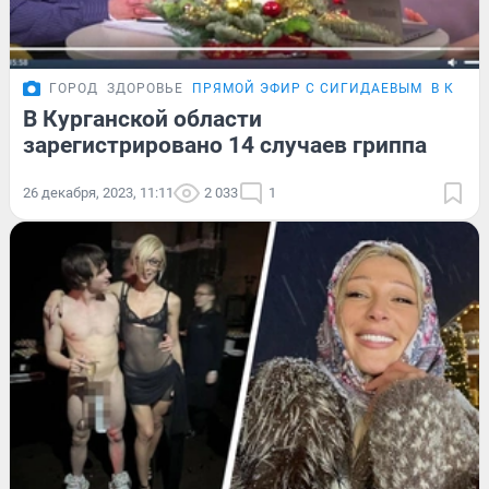
ГОРОД
ЗДОРОВЬЕ
ПРЯМОЙ ЭФИР С СИГИДАЕВЫМ
В КУРГ
В Курганской области
зарегистрировано 14 случаев гриппа
26 декабря, 2023, 11:11
2 033
1