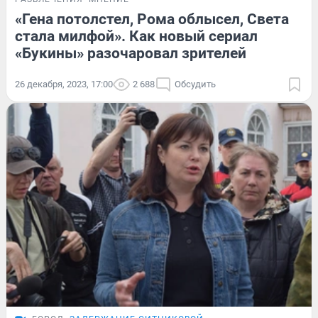
«Гена потолстел, Рома облысел, Света
стала милфой». Как новый сериал
«Букины» разочаровал зрителей
26 декабря, 2023, 17:00
2 688
Обсудить