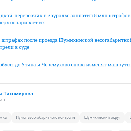
идкой: перевозчик в Зауралье заплатил 5 млн штрафов
еперь оспаривает их
о штрафах после проезда Шумихинской весогабаритно
трели в суде
тобусы до Утяка и Черемухово снова изменят машруты
а Тихомирова
ент
амка
Пункт весогабаритного контроля
Шумихинский округ