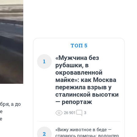
ТОП 5
«Мужчина без
1
рубашки, в
окровавленной
майке»: как Москва
пережила взрыв у
сталинской высотки
— репортаж
ря, а до
е
26 901
3
е
«Вижу животное в беде —
2
стараюсь помочь»: волонтер