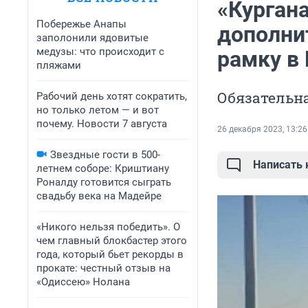
«Курган
Побережье Анапы
дополни
заполонили ядовитые
медузы: что происходит с
рамку в
пляжами
Обязательн
Рабочий день хотят сократить,
но только летом — и вот
почему. Новости 7 августа
26 декабря 2023, 13:26
Звездные гости в 500-
Написать
летнем соборе: Криштиану
Роналду готовится сыграть
свадьбу века на Мадейре
«Никого нельзя победить». О
чем главный блокбастер этого
года, который бьет рекорды в
прокате: честный отзыв на
«Одиссею» Нолана