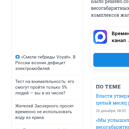
Было решено со
весогабаритных
комплексов жал
Времен
канал 
«Смели гибриды Voyah». В
России возник дефицит
электромобилей
Тест на внимательность: его
ПО ТЕМЕ
смогут пройти только 5%
людей — вы в их числе?
Власти утвер
целый месяц р
Жителей Заозерного просят
26 декабря, 08:03
временно не использовать
воду из крана
«Мы услышали
весогабаритн