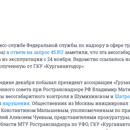
ресс-службе Федеральной службы по надзору в сфере т
ра)
в ответе на запрос 45.RU
заметили, что эта весогаб
 из эксплуатации с 24 ноября. Ведомство ссылалось н
лученную от ГКУ «Курганавтодор».
ередине декабря побывал президент ассоциации «Груза
енного совета при Ространснадзоре РФ Владимир Мат
ы весогабаритного контроля в Шумихинском и
Шатро
л
нарушения
. Общественник из Москвы инициировал 
а Константином Малышевым, уполномоченным по пр
лей Алексеем Чуевым, представителями прокуратуры
области МТУ Ространснадзора по УФО, ГКУ «Курганавто