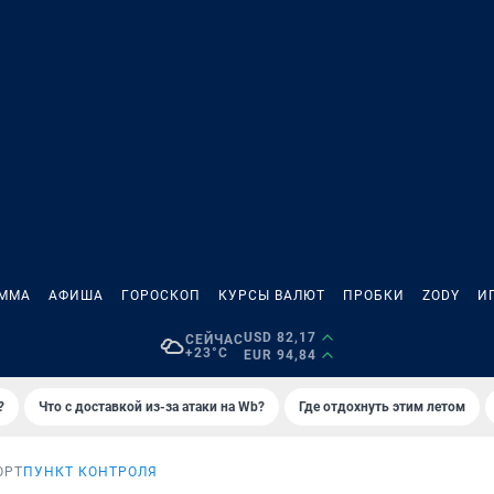
АММА
АФИША
ГОРОСКОП
КУРСЫ ВАЛЮТ
ПРОБКИ
ZODY
И
USD 82,17
СЕЙЧАС
+23°C
EUR 94,84
?
Что с доставкой из-за атаки на Wb?
Где отдохнуть этим летом
ОРТ
ПУНКТ КОНТРОЛЯ