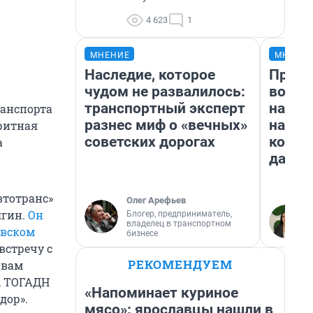
4 623
1
МНЕНИЕ
МНЕНИ
Наследие, которое
Прода
чудом не развалилось:
возьм
транспортный эксперт
нам г
ранспорта
разнес миф о «вечных»
налог
аритная
советских дорогах
косне
а
даже 
втотранс»
Олег Арефьев
ягин.
Он
Блогер, предприниматель,
владелец в транспортном
вском
бизнесе
встречу с
РЕКОМЕНДУЕМ
авам
, ТОГАДН
«Напоминает куриное
дор».
мясо»: ярославцы нашли в