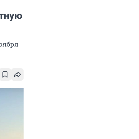
итную
оября