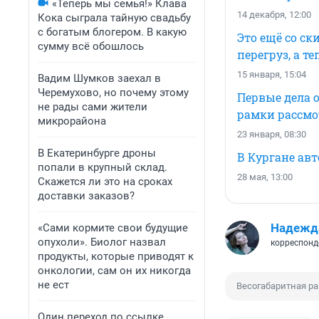
«Теперь мы семья!» Клава
14 декабря, 12:00
Кока сыграла тайную свадьбу
с богатым блогером. В какую
Это ещё со ск
сумму всё обошлось
перегруз, а т
15 января, 15:04
Вадим Шумков заехал в
Черемухово, но почему этому
Первые дела 
не рады сами жители
рамки рассмо
микрорайона
23 января, 08:30
В Екатеринбурге дроны
В Кургане ав
попали в крупный склад.
28 мая, 13:00
Скажется ли это на сроках
доставки заказов?
Надежд
«Сами кормите свои будущие
опухоли». Биолог назвал
корреспонд
продукты, которые приводят к
онкологии, сам он их никогда
не ест
Весогабаритная р
Один переход по ссылке