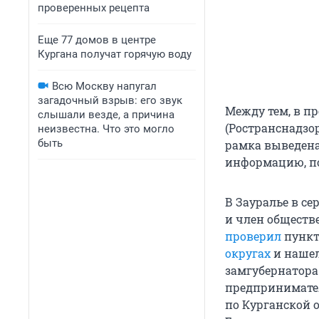
проверенных рецепта
Еще 77 домов в центре
Кургана получат горячую воду
Всю Москву напугал
загадочный взрыв: его звук
Между тем, в п
слышали везде, а причина
(Ространснадзо
неизвестна. Что это могло
быть
рамка выведена
информацию, по
В Зауралье в с
и член обществ
проверил
пункт
округах
и наше
замгубернатор
предпринимате
по Курганской 