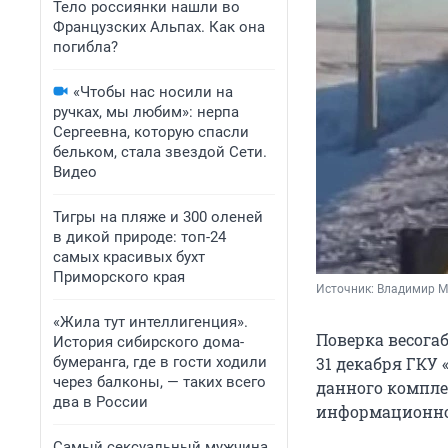
Тело россиянки нашли во
Французских Альпах. Как она
погибла?
«Чтобы нас носили на
ручках, мы любим»: нерпа
Сергеевна, которую спасли
бельком, стала звездой Сети.
Видео
Тигры на пляже и 300 оленей
в дикой природе: топ-24
самых красивых бухт
Приморского края
Источник: 
Владимир М
«Жила тут интеллигенция».
Поверка весога
История сибирского дома-
бумеранга, где в гости ходили
31 декабря ГКУ
через балконы, — таких всего
данного комплек
два в России
информационной
Самый сексуальный мужчина