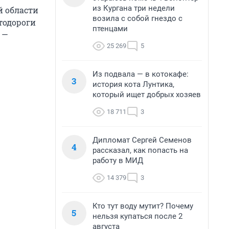
из Кургана три недели
й области
возила с собой гнездо с
втодороги
птенцами
 —
25 269
5
Из подвала — в котокафе:
3
история кота Лунтика,
который ищет добрых хозяев
18 711
3
Дипломат Сергей Семенов
4
рассказал, как попасть на
работу в МИД
14 379
3
Кто тут воду мутит? Почему
5
нельзя купаться после 2
августа