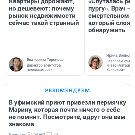
Квартиры дорожают,
«Спуталась реч
но дешевеют: почему
пургу». Врач — 
рынок недвижимости
смертельном д
сейчас такой странный
который слож
обнаружить
Ирина Волкова
Екатерина Торопова
Главврач клини
директор агентства
«Реабилитация 
недвижимости
Волковой»
РЕКОМЕНДУЕМ
В уфимский приют привезли пермячку
Марину, которая почти ничего о себе
не помнит. Посмотрите, вдруг она вам
знакома
5 августа
24 897
19