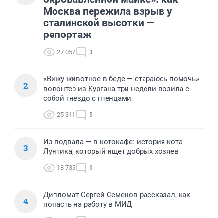
Москва пережила взрыв у
сталинской высотки —
репортаж
27 057
3
«Вижу животное в беде — стараюсь помочь»:
2
волонтер из Кургана три недели возила с
собой гнездо с птенцами
25 311
5
Из подвала — в котокафе: история кота
3
Лунтика, который ищет добрых хозяев
18 735
3
Дипломат Сергей Семенов рассказал, как
4
попасть на работу в МИД