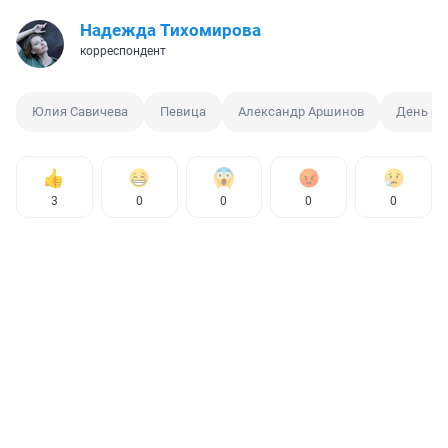
Надежда Тихомирова
корреспондент
Юлия Савичева
Певица
Александр Аршинов
День р
3
0
0
0
0