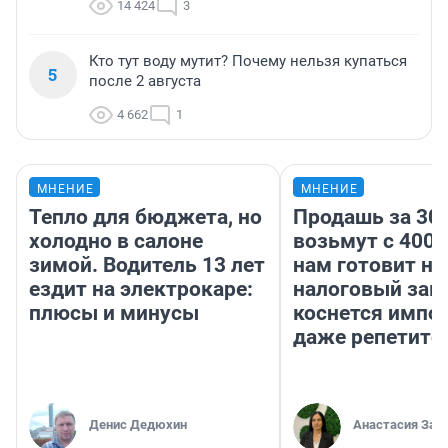
14 424
3
Кто тут воду мутит? Почему нельзя купаться
5
после 2 августа
4 662
1
МНЕНИЕ
МНЕНИЕ
Тепло для бюджета, но
Продашь за 300
холодно в салоне
возьмут с 4000
зимой. Водитель 13 лет
нам готовит н
ездит на электрокаре:
налоговый зако
плюсы и минусы
коснется импор
даже репетито
Денис Дедюхин
Анастасия Зав