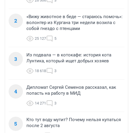
26 306
3
«Вижу животное в беде — стараюсь помочь»:
2
волонтер из Кургана три недели возила с
собой гнездо с птенцами
25 127
5
Из подвала — в котокафе: история кота
3
Лунтика, который ищет добрых хозяев
18 618
3
Дипломат Сергей Семенов рассказал, как
4
попасть на работу в МИД
14 271
3
Кто тут воду мутит? Почему нельзя купаться
5
после 2 августа