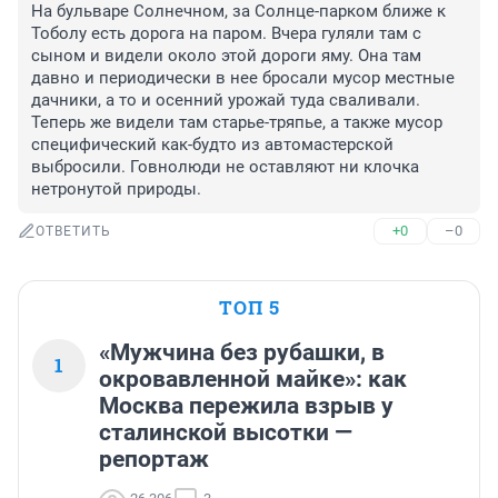
На бульваре Солнечном, за Солнце-парком ближе к 
Тоболу есть дорога на паром. Вчера гуляли там с 
сыном и видели около этой дороги яму. Она там 
давно и периодически в нее бросали мусор местные 
дачники, а то и осенний урожай туда сваливали. 
Теперь же видели там старье-тряпье, а также мусор 
специфический как-будто из автомастерской 
выбросили. Говнолюди не оставляют ни клочка 
нетронутой природы.
+0
–0
ОТВЕТИТЬ
ТОП 5
«Мужчина без рубашки, в
1
окровавленной майке»: как
Москва пережила взрыв у
сталинской высотки —
репортаж