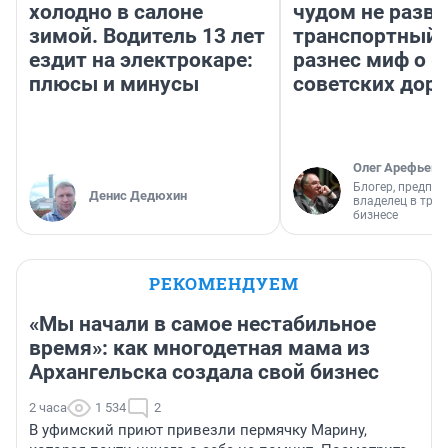
холодно в салоне
чудом не разва
зимой. Водитель 13 лет
транспортный 
ездит на электрокаре:
разнес миф о 
плюсы и минусы
советских доро
Олег Арефьев
Блогер, предпри
Денис Дедюхин
владелец в тра
бизнесе
РЕКОМЕНДУЕМ
«Мы начали в самое нестабильное
время»: как многодетная мама из
Архангельска создала свой бизнес
2 часа
1 534
2
В уфимский приют привезли пермячку Марину,