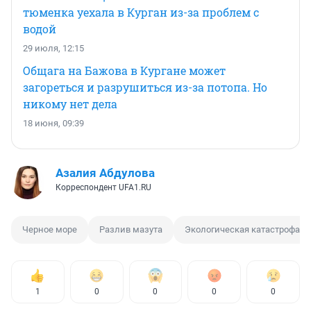
тюменка уехала в Курган из-за проблем с
водой
29 июля, 12:15
Общага на Бажова в Кургане может
загореться и разрушиться из-за потопа. Но
никому нет дела
18 июня, 09:39
Азалия Абдулова
Корреспондент UFA1.RU
Черное море
Разлив мазута
Экологическая катастрофа
1
0
0
0
0