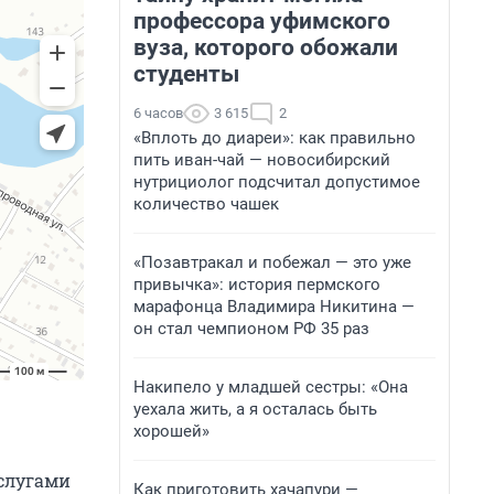
профессора уфимского
вуза, которого обожали
студенты
6 часов
3 615
2
«Вплоть до диареи»: как правильно
пить иван-чай — новосибирский
нутрициолог подсчитал допустимое
количество чашек
«Позавтракал и побежал — это уже
привычка»: история пермского
марафонца Владимира Никитина —
он стал чемпионом РФ 35 раз
Накипело у младшей сестры: «Она
уехала жить, а я осталась быть
хорошей»
слугами
Как приготовить хачапури —