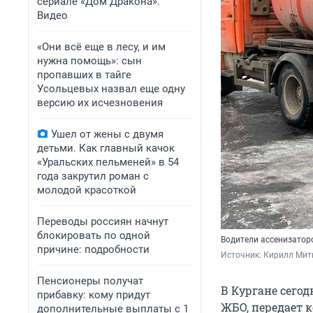
сериале «Дом Дракона».
Видео
«Они всё еще в лесу, и им
нужна помощь»: сын
пропавших в тайге
Усольцевых назвал еще одну
версию их исчезновения
Ушел от жены с двумя
детьми. Как главный качок
«Уральских пельменей» в 54
года закрутил роман с
молодой красоткой
Переводы россиян начнут
блокировать по одной
Водители ассенизатор
причине: подробности
Источник: 
Кирилл Мити
Пенсионеры получат
В Кургане сего
прибавку: кому придут
ЖБО, передает к
дополнительные выплаты с 1