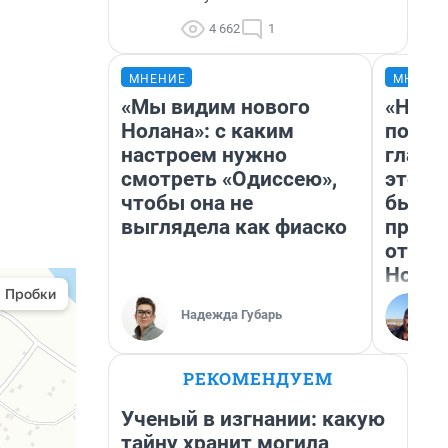
4 662
1
МНЕНИЕ
МНЕНИ
«Мы видим нового
«Нико
Нолана»: с каким
побед
настроем нужно
главн
смотреть «Одиссею»,
этого
чтобы она не
бьет 
выглядела как фиаско
прока
отзыв
Нолан
Надежда Губарь
РЕКОМЕНДУЕМ
Ученый в изгнании: какую
тайну хранит могила