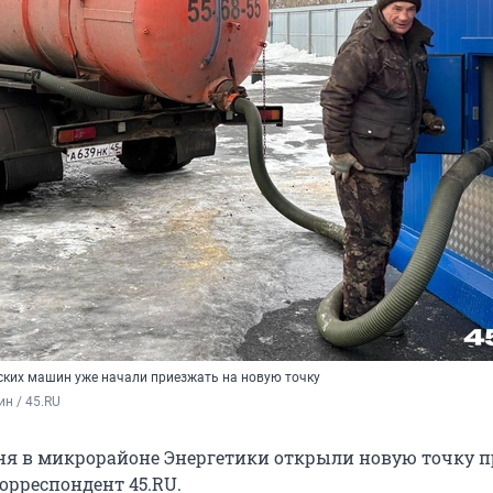
ских машин уже начали приезжать на новую точку
н / 45.RU
дня в микрорайоне Энергетики открыли новую точку 
орреспондент 45.RU.