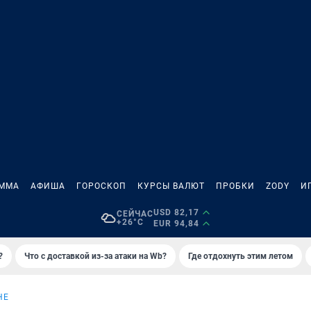
АММА
АФИША
ГОРОСКОП
КУРСЫ ВАЛЮТ
ПРОБКИ
ZODY
И
USD 82,17
СЕЙЧАС
+26°C
EUR 94,84
?
Что с доставкой из-за атаки на Wb?
Где отдохнуть этим летом
НЕ