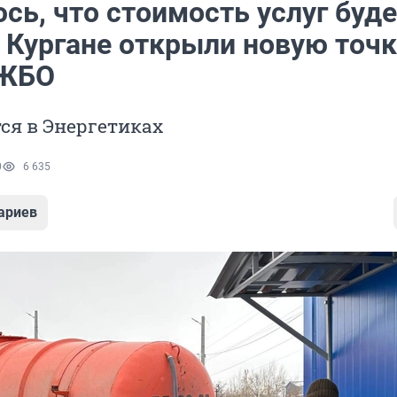
сь, что стоимость услуг буде
в Кургане открыли новую точк
 ЖБО
ся в Энергетиках
0
6 635
ариев