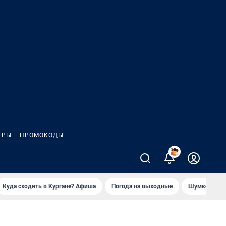
ГРЫ
ПРОМОКОДЫ
2
Куда сходить в Кургане? Афиша
Погода на выходные
Шумков в Че