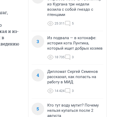
из Кургана три недели
возила с собой гнездо с
шаг,
птенцами
25 311
5
о
кая и из-
 в
Из подвала — в котокафе:
3
история кота Лунтика,
наведению
который ищет добрых хозяев
18 735
3
Дипломат Сергей Семенов
4
рассказал, как попасть на
работу в МИД
14 424
3
Кто тут воду мутит? Почему
5
нельзя купаться после 2
августа