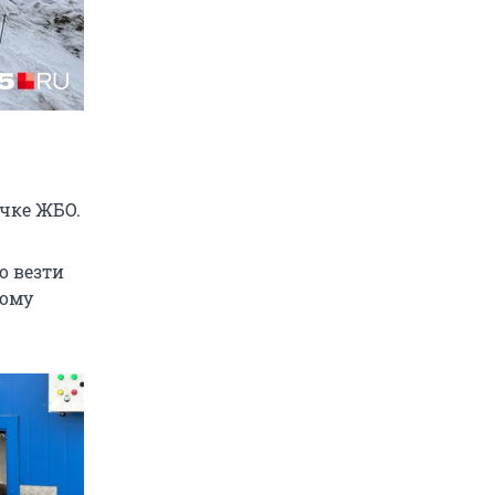
ачке ЖБО.
о везти
тому