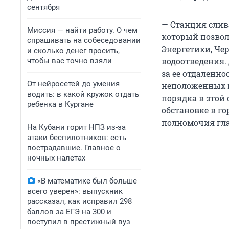
сентября
— Станция слив
Миссия — найти работу. О чем
который позвол
спрашивать на собеседовании
Энергетики, Чер
и сколько денег просить,
водоотведения. 
чтобы вас точно взяли
за ее отдаленн
От нейросетей до умения
неположенных м
водить: в какой кружок отдать
порядка в этой 
ребенка в Кургане
обстановке в г
полномочия гла
На Кубани горит НПЗ из-за
атаки беспилотников: есть
пострадавшие. Главное о
ночных налетах
«В математике был больше
всего уверен»: выпускник
рассказал, как исправил 298
баллов за ЕГЭ на 300 и
поступил в престижный вуз