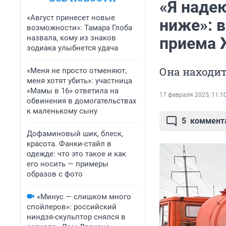
«Я надею
«Август принесет новые
ниже»: 
возможности»: Тамара Глоба
назвала, кому из знаков
приема
зодиака улыбнется удача
Она находит
«Меня не просто отменяют,
меня хотят убить»: участница
«Мамы в 16» ответила на
17 февраля 2025, 11:1
обвинения в домогательствах
к маленькому сыну
5
коммент
Дофаминовый шик, блеск,
красота. Фанки-стайл в
одежде: что это такое и как
его носить — примеры
образов с фото
«Минус — слишком много
спойлеров»: российский
ниндзя-скульптор снялся в