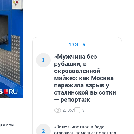
ТОП 5
«Мужчина без
1
рубашки, в
окровавленной
майке»: как Москва
пережила взрыв у
сталинской высотки
— репортаж
27 057
3
приема
«Вижу животное в беде —
2
стараюсь помочь»: волонтер