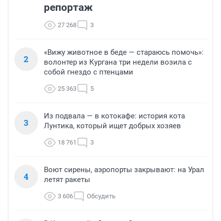
репортаж
27 268
3
«Вижу животное в беде — стараюсь помочь»:
2
волонтер из Кургана три недели возила с
собой гнездо с птенцами
25 363
5
Из подвала — в котокафе: история кота
3
Лунтика, который ищет добрых хозяев
18 761
3
Воют сирены, аэропорты закрывают: на Урал
4
летят ракеты
3 606
Обсудить