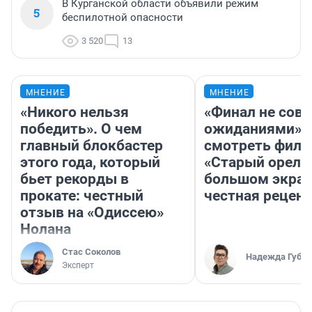
В Курганской области объявили режим
5
беспилотной опасности
3 520
13
МНЕНИЕ
МНЕНИЕ
«Никого нельзя
«Финал не совп
победить». О чем
ожиданиями»: 
главный блокбастер
смотреть фил
этого года, который
«Старый орел» 
бьет рекорды в
большом экран
прокате: честный
честная рецен
отзыв на «Одиссею»
Нолана
Стас Соколов
Надежда Губар
Эксперт