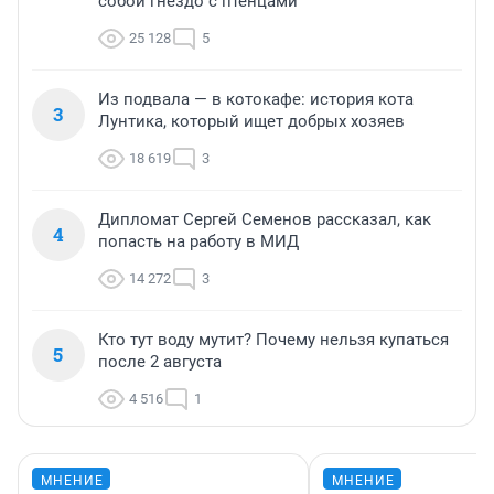
собой гнездо с птенцами
25 128
5
Из подвала — в котокафе: история кота
3
Лунтика, который ищет добрых хозяев
18 619
3
Дипломат Сергей Семенов рассказал, как
4
попасть на работу в МИД
14 272
3
Кто тут воду мутит? Почему нельзя купаться
5
после 2 августа
4 516
1
МНЕНИЕ
МНЕНИЕ