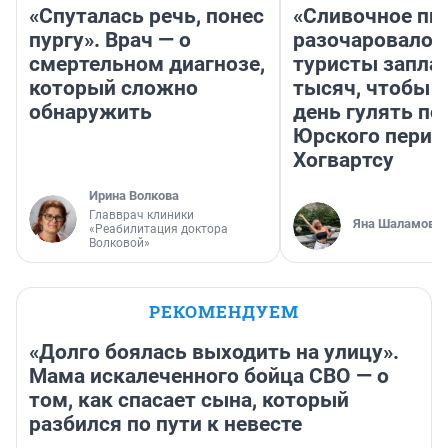
«Спуталась речь, понес
«Сливочное пи
пургу». Врач — о
разочаровало»
смертельном диагнозе,
туристы запла
который сложно
тысяч, чтобы 
обнаружить
день гулять по
Юрского перио
Хогвартсу
Ирина Волкова
Главврач клиники
Яна Шаламова
«Реабилитация доктора
Волковой»
РЕКОМЕНДУЕМ
«Долго боялась выходить на улицу».
Мама искалеченного бойца СВО — о
том, как спасает сына, который
разбился по пути к невесте