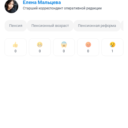
Елена Мальцева
Старший корреспондент оперативной редакции
Пенсия
Пенсионный возраст
Пенсионная реформа
И
0
0
0
0
1