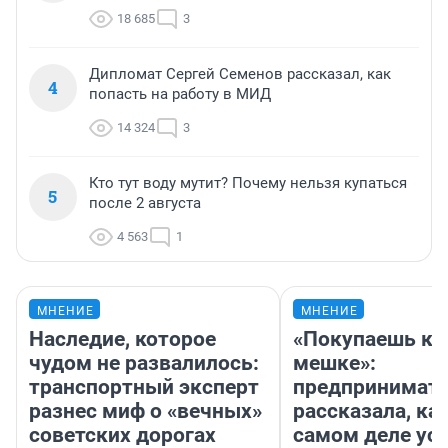
18 685
3
Дипломат Сергей Семенов рассказал, как
4
попасть на работу в МИД
14 324
3
Кто тут воду мутит? Почему нельзя купаться
5
после 2 августа
4 563
1
МНЕНИЕ
МНЕНИЕ
Наследие, которое
«Покупаешь ко
чудом не развалилось:
мешке»:
транспортный эксперт
предпринимат
разнес миф о «вечных»
рассказала, как
советских дорогах
самом деле ус