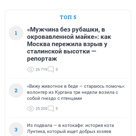
ТОП 5
«Мужчина без рубашки, в
1
окровавленной майке»: как
Москва пережила взрыв у
сталинской высотки —
репортаж
26 719
3
«Вижу животное в беде — стараюсь помочь»:
2
волонтер из Кургана три недели возила с
собой гнездо с птенцами
25 205
5
Из подвала — в котокафе: история кота
3
Лунтика, который ищет добрых хозяев