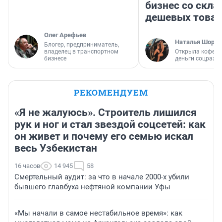
бизнес со скл
дешевых това
Олег Арефьев
Наталья Шорох
Блогер, предприниматель,
владелец в транспортном
Открыла кофейн
бизнесе
деньги соцразв
РЕКОМЕНДУЕМ
«Я не жалуюсь». Строитель лишился
рук и ног и стал звездой соцсетей: как
он живет и почему его семью искал
весь Узбекистан
16 часов
14 945
58
Смертельный аудит: за что в начале 2000-х убили
бывшего главбуха нефтяной компании Уфы
«Мы начали в самое нестабильное время»: как