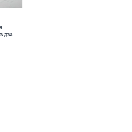
я
в два