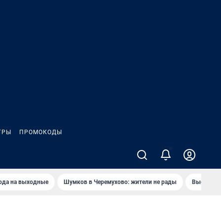
ГРЫ
ПРОМОКОДЫ
ода на выходные
Шумков в Черемухово: жители не рады
Высокий к