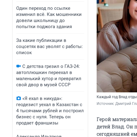
Один переход по ссылке
изменил всё. Как мошенники
довели школьницу до
попытки поджога здания
За какие публикации в
соцсетях вас уволят с работы:
список
С детства грезил о ГАЗ-24:
автоплюшкин переехал в
маленький хутор и превратил
свой двор в музей СССР
Каждый год Влад отды
«Я ехал в никуда»:
Источник: 
Дмитрий Гл
геодезист уехал в Казахстан с
4 тысячами рублей и построил
бизнес с нуля. Теперь он
Герой материал
продает франшизы
детей Влад. Он 
сегодняшней ем
Александр Ильтяков