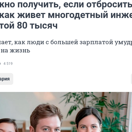
жно получить, если отбросит
 как живет многодетный инж
той 80 тысяч
ает, как люди с большей зарплатой уму
 на жизнь
4 519
ария