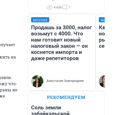
4 606
1
МНЕНИЕ
МНЕНИ
Продашь за 3000, налог
Кварт
возьмут с 4000. Что
но де
нам готовит новый
рынок
олучает
налоговый закон — он
сейча
коснется импорта и
жить на
даже репетиторов
шевле.
Анастасия Завгородняя
ожу что-
ораны не
аже
РЕКОМЕНДУЕМ
Соль земли
забайкальской.