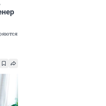
ь
енер
дряются