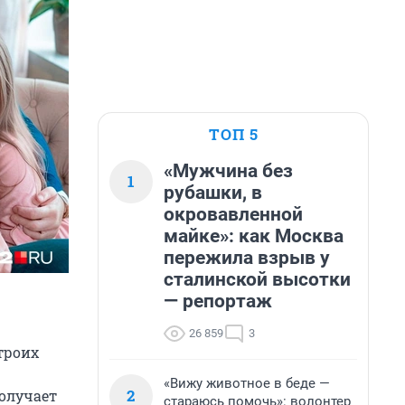
ТОП 5
«Мужчина без
1
рубашки, в
окровавленной
майке»: как Москва
пережила взрыв у
сталинской высотки
— репортаж
26 859
3
троих
«Вижу животное в беде —
2
получает
стараюсь помочь»: волонтер