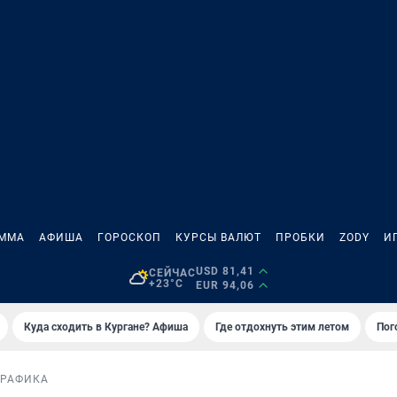
АММА
АФИША
ГОРОСКОП
КУРСЫ ВАЛЮТ
ПРОБКИ
ZODY
И
USD 81,41
СЕЙЧАС
+23°C
EUR 94,06
Куда сходить в Кургане? Афиша
Где отдохнуть этим летом
Пог
РАФИКА