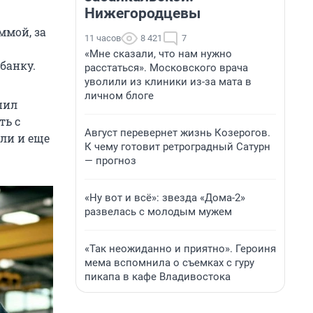
Нижегородцевы
ммой, за
11 часов
8 421
7
«Мне сказали, что нам нужно
банку.
расстаться». Московского врача
уволили из клиники из-за мата в
личном блоге
пил
ть с
Август перевернет жизнь Козерогов.
или и еще
К чему готовит ретроградный Сатурн
— прогноз
«Ну вот и всё»: звезда «Дома-2»
развелась с молодым мужем
«Так неожиданно и приятно». Героиня
мема вспомнила о съемках с гуру
пикапа в кафе Владивостока