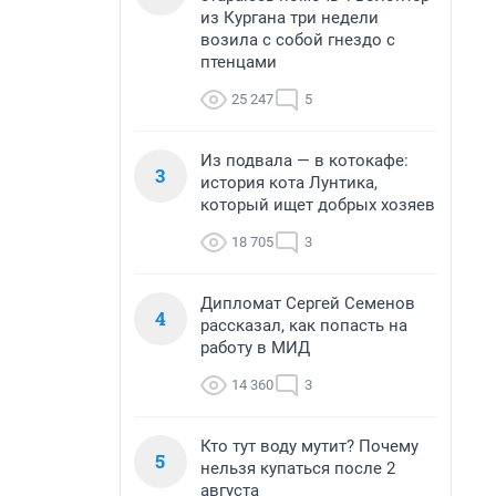
из Кургана три недели
возила с собой гнездо с
птенцами
25 247
5
Из подвала — в котокафе:
3
история кота Лунтика,
который ищет добрых хозяев
18 705
3
Дипломат Сергей Семенов
4
рассказал, как попасть на
работу в МИД
14 360
3
Кто тут воду мутит? Почему
5
нельзя купаться после 2
августа