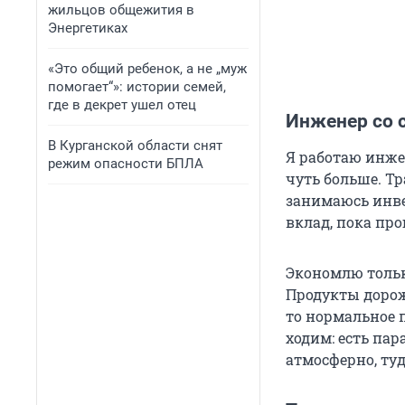
жильцов общежития в
Энергетиках
«Это общий ребенок, а не „муж
помогает“»: истории семей,
где в декрет ушел отец
Инженер со 
В Курганской области снят
Я работаю инже
режим опасности БПЛА
чуть больше. Т
занимаюсь инве
вклад, пока пр
Экономлю только
Продукты дорожа
то нормальное п
ходим: есть пар
атмосферно, туд