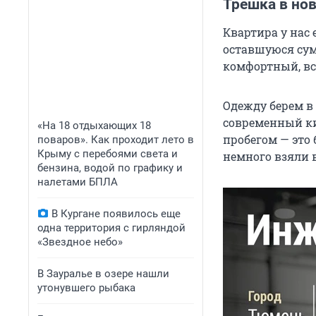
Трешка в но
Квартира у нас 
оставшуюся сум
комфортный, все
Одежду берем в 
современный ки
«На 18 отдыхающих 18
пробегом — это 
поваров». Как проходит лето в
Крыму с перебоями света и
немного взяли в
бензина, водой по графику и
налетами БПЛА
В Кургане появилось еще
одна территория с гирляндой
«Звездное небо»
В Зауралье в озере нашли
утонувшего рыбака