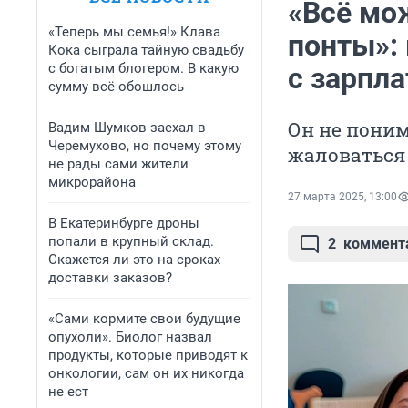
«Всё мо
«Теперь мы семья!» Клава
понты»:
Кока сыграла тайную свадьбу
с богатым блогером. В какую
с зарпла
сумму всё обошлось
Он не поним
Вадим Шумков заехал в
Черемухово, но почему этому
жаловаться
не рады сами жители
микрорайона
27 марта 2025, 13:00
В Екатеринбурге дроны
попали в крупный склад.
2
коммент
Скажется ли это на сроках
доставки заказов?
«Сами кормите свои будущие
опухоли». Биолог назвал
продукты, которые приводят к
онкологии, сам он их никогда
не ест