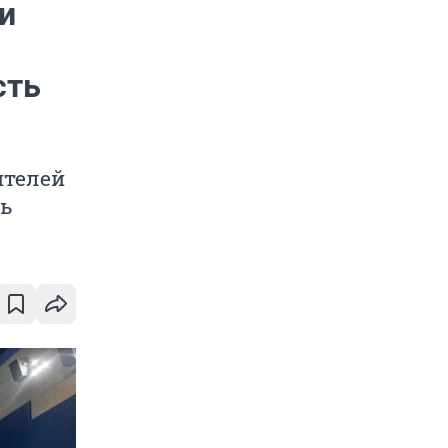
и
сть
ителей
ь