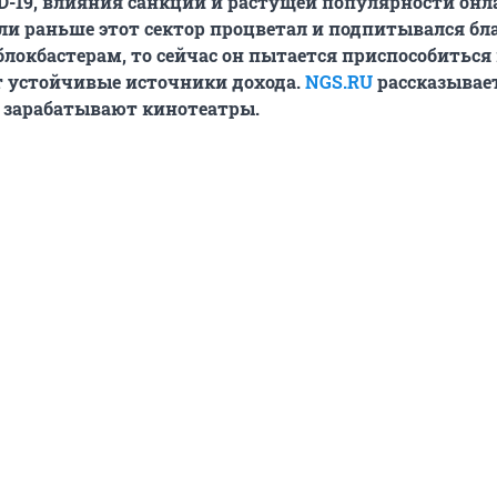
-19, влияния санкций и растущей популярности онл
ли раньше этот сектор процветал и подпитывался бл
локбастерам, то сейчас он пытается приспособиться
т устойчивые источники дохода.
NGS.RU
рассказывает
 зарабатывают кинотеатры.