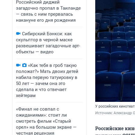
Российский диджей
загадочно пропал в Таиланде
— связь с ним прервалась
накануне его дня рождения
Сибирский Бэнкси: как
скульптор в черной маске
развешивает загадочные арт-
объекты — видео
«Как тебя в гроб такую
положат?» Мать двоих детей
набила первую татуировку в
50 лет — зачем она это
сделала и что отвечает
хейтерам
У российских кинотеа
«Финал не совпал с
Источник: 
Александр 
ожиданиями»: стоит ли
смотреть фильм «Старый
орел» на большом экране —
Российские кин
честная рецензия