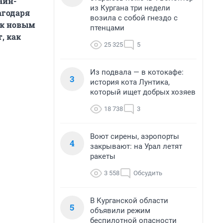
айн-
из Кургана три недели
агодаря
возила с собой гнездо с
 к новым
птенцами
, как
25 325
5
Из подвала — в котокафе:
3
история кота Лунтика,
который ищет добрых хозяев
18 738
3
Воют сирены, аэропорты
4
закрывают: на Урал летят
ракеты
3 558
Обсудить
В Курганской области
5
объявили режим
беспилотной опасности