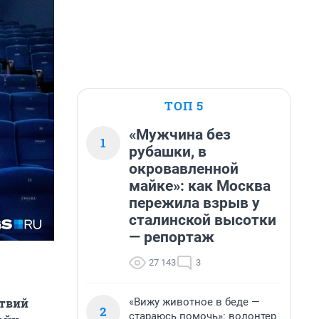
ТОП 5
«Мужчина без
1
рубашки, в
окровавленной
майке»: как Москва
пережила взрыв у
сталинской высотки
— репортаж
27 143
3
«Вижу животное в беде —
ствий
2
стараюсь помочь»: волонтер