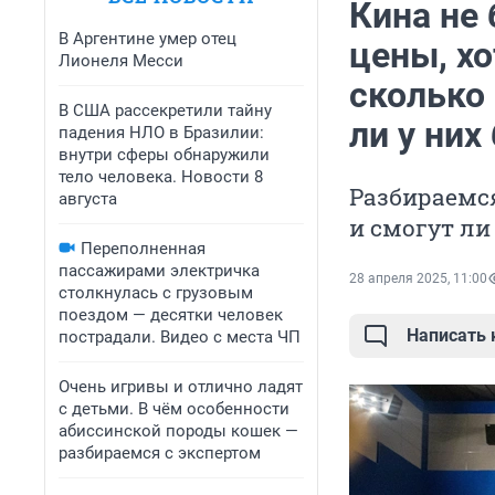
Кина не 
В Аргентине умер отец
цены, х
Лионеля Месси
сколько 
В США рассекретили тайну
ли у них
падения НЛО в Бразилии:
внутри сферы обнаружили
тело человека. Новости 8
Разбираемся
августа
и смогут л
Переполненная
пассажирами электричка
28 апреля 2025, 11:00
столкнулась с грузовым
поездом — десятки человек
Написать
пострадали. Видео с места ЧП
Очень игривы и отлично ладят
с детьми. В чём особенности
абиссинской породы кошек —
разбираемся с экспертом