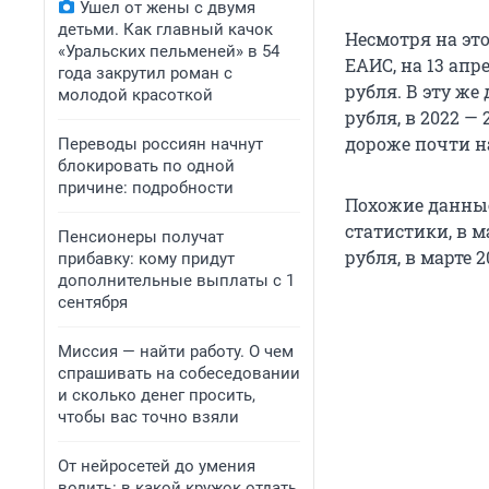
Ушел от жены с двумя
детьми. Как главный качок
Несмотря на эт
«Уральских пельменей» в 54
ЕАИС, на 13 апр
года закрутил роман с
рубля. В эту же 
молодой красоткой
рубля, в 2022 — 
дороже почти на
Переводы россиян начнут
блокировать по одной
причине: подробности
Похожие данные
статистики, в м
Пенсионеры получат
рубля, в марте 2
прибавку: кому придут
дополнительные выплаты с 1
сентября
Миссия — найти работу. О чем
спрашивать на собеседовании
и сколько денег просить,
чтобы вас точно взяли
От нейросетей до умения
водить: в какой кружок отдать