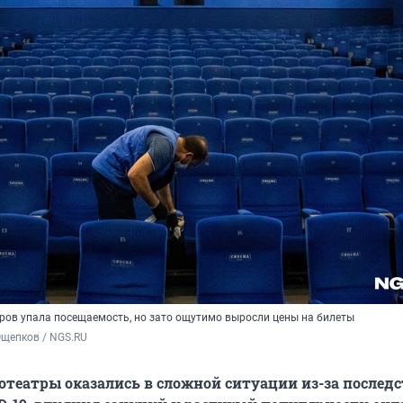
тров упала посещаемость, но зато ощутимо выросли цены на билеты
Ощепков / NGS.RU
отеатры оказались в сложной ситуации из-за послед