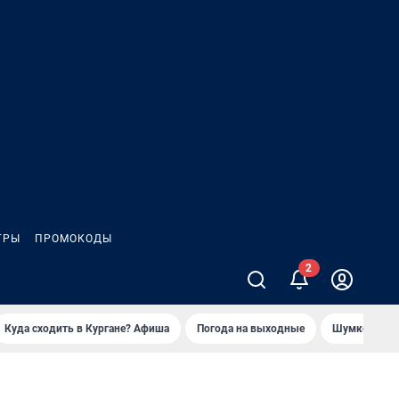
ГРЫ
ПРОМОКОДЫ
Куда сходить в Кургане? Афиша
Погода на выходные
Шумков в Че