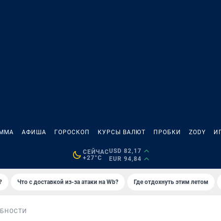
АММА
АФИША
ГОРОСКОП
КУРСЫ ВАЛЮТ
ПРОБКИ
ZODY
И
USD 82,17
СЕЙЧАС
+27°C
EUR 94,84
?
Что с доставкой из-за атаки на Wb?
Где отдохнуть этим летом
БНОСТИ