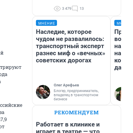
3 479
13
МНЕНИЕ
МНЕНИ
Наследие, которое
Прода
чудом не развалилось:
возьм
транспортный эксперт
нам г
разнес миф о «вечных»
налог
ой
советских дорогах
косне
даже 
стрируют
рда
а
Олег Арефьев
Блогер, предприниматель,
владелец в транспортном
бизнесе
оссийские
РЕКОМЕНДУЕМ
за
7,9
Работает в клинике и
от
играет в театре — что