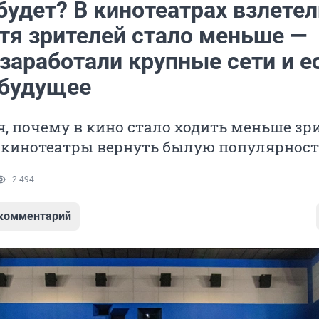
будет? В кинотеатрах взлетел
отя зрителей стало меньше —
заработали крупные сети и е
 будущее
, почему в кино стало ходить меньше зр
и кинотеатры вернуть былую популярност
2 494
 комментарий