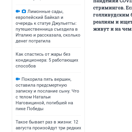
пандемии COVID
стримингов. Ес
Лимонные сады,
голливудским б
европейский Байкал и
реалиям и ище
очередь к статуе Джульетты:
живут и на чем
путешественница съездила в
Италию и рассказала, сколько
денег потратила
Как спастись от жары без
кондиционера: 5 работающих
способов
Покорила пять вершин,
оставила предсмертную
записку и послание сыну. Что
с телом Натальи
Наговициной, погибшей на
пике Победы
Такое бывает раз в жизни: 12
августа произойдут три редких