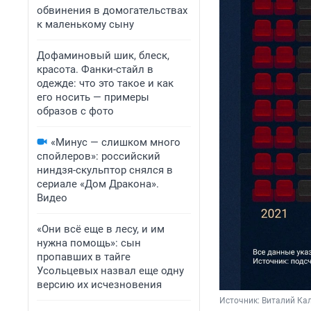
обвинения в домогательствах
к маленькому сыну
Дофаминовый шик, блеск,
красота. Фанки-стайл в
одежде: что это такое и как
его носить — примеры
образов с фото
«Минус — слишком много
спойлеров»: российский
ниндзя-скульптор снялся в
сериале «Дом Дракона».
Видео
«Они всё еще в лесу, и им
нужна помощь»: сын
пропавших в тайге
Усольцевых назвал еще одну
версию их исчезновения
Источник: 
Виталий Кал