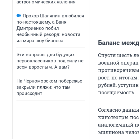
астрономических явления
Прохор Шаляпин влюбился
по-настоящему, а Ваня
Дмитриенко побил
необычный рекорд: новости
из мира шоу-бизнеса
Баланс меж
Эти вопросы для будущих
Спустя шесть л
первоклассников под силу не
военной операц
всем взрослым. А вам?
противоречивых
рост: по итогам
На Черноморском побережье
рублей, уступив
закрыли пляжи: что там
посещаемость.
происходит
Согласно данным
кинотеатры посе
аналогичный пе
миллиона челове