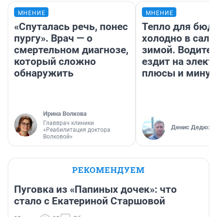
МНЕНИЕ
МНЕНИЕ
«Спуталась речь, понес
Тепло для бюд
пургу». Врач — о
холодно в сало
смертельном диагнозе,
зимой. Водител
который сложно
ездит на элект
обнаружить
плюсы и мину
Ирина Волкова
Главврач клиники
Денис Дедюхи
«Реабилитация доктора
Волковой»
РЕКОМЕНДУЕМ
Пуговка из «Папиных дочек»: что
стало с Екатериной Старшовой