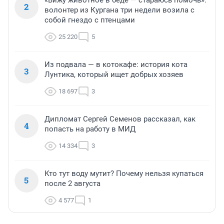
«Вижу животное в беде — стараюсь помочь»:
2
волонтер из Кургана три недели возила с
собой гнездо с птенцами
25 220
5
Из подвала — в котокафе: история кота
3
Лунтика, который ищет добрых хозяев
18 697
3
Дипломат Сергей Семенов рассказал, как
4
попасть на работу в МИД
14 334
3
Кто тут воду мутит? Почему нельзя купаться
5
после 2 августа
4 577
1