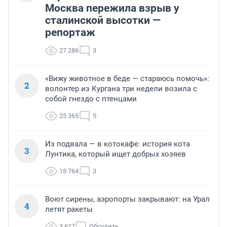
Москва пережила взрыв у
сталинской высотки —
репортаж
27 286
3
«Вижу животное в беде — стараюсь помочь»:
2
волонтер из Кургана три недели возила с
собой гнездо с птенцами
25 365
5
Из подвала — в котокафе: история кота
3
Лунтика, который ищет добрых хозяев
18 764
3
Воют сирены, аэропорты закрывают: на Урал
4
летят ракеты
3 617
Обсудить