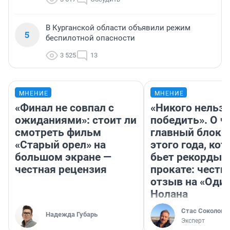
В Курганской области объявили режим
5
беспилотной опасности
3 525
13
МНЕНИЕ
МНЕНИЕ
«Финал не совпал с
«Никого нельз
ожиданиями»: стоит ли
победить». О ч
смотреть фильм
главный блокб
«Старый орел» на
этого года, ко
большом экране —
бьет рекорды 
честная рецензия
прокате: честн
отзыв на «Оди
Нолана
Стас Соколов
Надежда Губарь
Эксперт