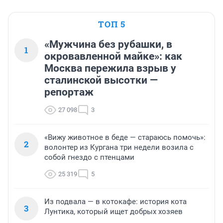
ТОП 5
«Мужчина без рубашки, в
1
окровавленной майке»: как
Москва пережила взрыв у
сталинской высотки —
репортаж
27 098
3
«Вижу животное в беде — стараюсь помочь»:
2
волонтер из Кургана три недели возила с
собой гнездо с птенцами
25 319
5
Из подвала — в котокафе: история кота
3
Лунтика, который ищет добрых хозяев