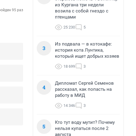
из Кургана три недели
ойден 95 раз
возила с собой гнездо с
птенцами
25 230
5
Из подвала — в котокафе:
3
история кота Лунтика,
который ищет добрых хозяев
18 699
3
Дипломат Сергей Семенов
4
рассказал, как попасть на
работу в МИД
14 346
3
Кто тут воду мутит? Почему
5
нельзя купаться после 2
августа