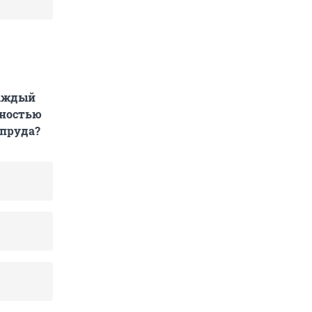
каждый
лностью
 пруда?