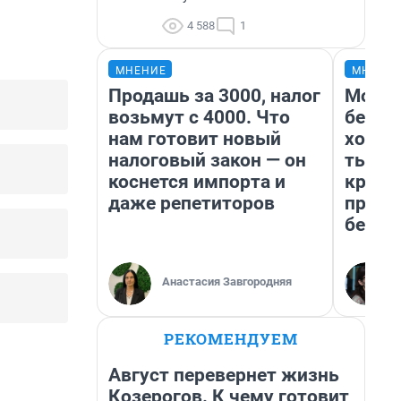
4 588
1
МНЕНИЕ
МНЕНИ
Продашь за 3000, налог
Мой б
возьмут с 4000. Что
береж
нам готовит новый
хотел
налоговый закон — он
тысяч
коснется импорта и
креди
даже репетиторов
приех
безоп
Анастасия Завгородняя
РЕКОМЕНДУЕМ
Август перевернет жизнь
Козерогов. К чему готовит