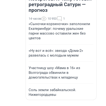
ретроградный Сатурн —
прогноз
14 часов
10 953
1
«Сыночки-корзиночки» заполонили
Екатеринбург: почему уральские
парни массово оставили жен без
цветов
«Ну вот и всё»: звезда «Дома-2»
развелась с молодым мужем
Участницу шоу «Мама в 16» из
Волгограда обвинили в
домогательствах к младенцу
Соль земли забайкальской.
Нижегородцевы