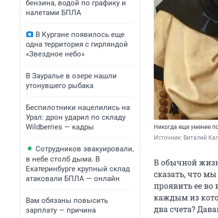
бензина, водой по графику и
налетами БПЛА
В Кургане появилось еще
одна территория с гирляндой
«Звездное небо»
В Зауралье в озере нашли
утонувшего рыбака
Беспилотники нацелились на
Урал: дрон ударил по складу
Wildberries — кадры
Никогда еще умение по
Источник: 
Виталий Кал
Сотрудников эвакуировали,
в небе столб дыма. В
В обычной жизн
Екатеринбурге крупный склад
сказать, что мы
атаковали БПЛА — онлайн
проявить ее во в
каждым из кото
Вам обязаны повысить
два счета? Дава
зарплату — причина