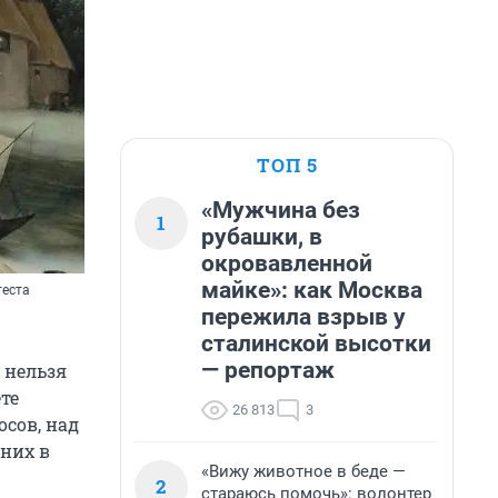
ТОП 5
«Мужчина без
1
рубашки, в
окровавленной
майке»: как Москва
теста
пережила взрыв у
сталинской высотки
— репортаж
 нельзя
те
26 813
3
осов, над
 них в
«Вижу животное в беде —
2
стараюсь помочь»: волонтер