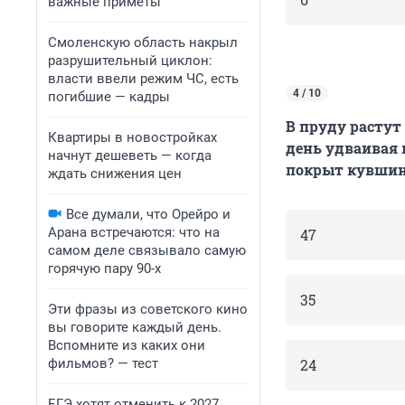
важные приметы
Смоленскую область накрыл
разрушительный циклон:
власти ввели режим ЧС, есть
4 / 10
погибшие — кадры
В пруду растут
Квартиры в новостройках
день удваивая 
начнут дешеветь — когда
покрыт кувшин
ждать снижения цен
Все думали, что Орейро и
Арана встречаются: что на
47
самом деле связывало самую
горячую пару 90-х
35
Эти фразы из советского кино
вы говорите каждый день.
Вспомните из каких они
фильмов? — тест
24
ЕГЭ хотят отменить к 2027