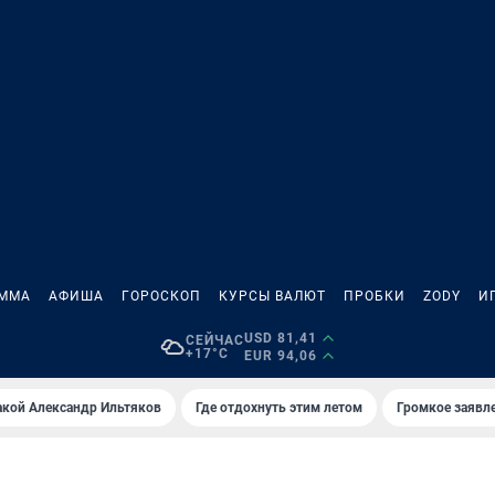
АММА
АФИША
ГОРОСКОП
КУРСЫ ВАЛЮТ
ПРОБКИ
ZODY
И
USD 81,41
СЕЙЧАС
+17°C
EUR 94,06
акой Александр Ильтяков
Где отдохнуть этим летом
Громкое заявл