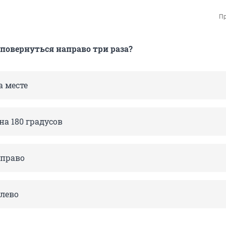
Пр
 повернуться направо три раза?
а месте
а 180 градусов
аправо
лево