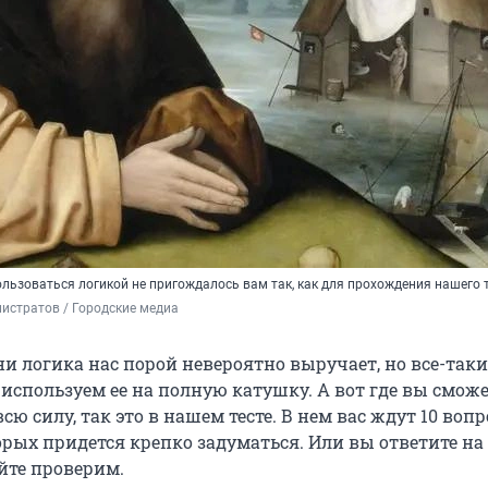
льзоваться логикой не пригождалось вам так, как для прохождения нашего 
истратов / Городские медиа
и логика нас порой невероятно выручает, но все-таки
 используем ее на полную катушку. А вот где вы сможе
сю силу, так это в нашем тесте. В нем вас ждут 10 вопр
рых придется крепко задуматься. Или вы ответите на
йте проверим.