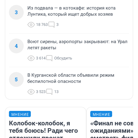
Из подвала — в котокафе: история кота
3
Лунтика, который ищет добрых хозяев
18 763
3
Воют сирены, аэропорты закрывают: на Урал
4
летят ракеты
3 614
Обсудить
В Курганской области объявили режим
5
беспилотной опасности
3 523
13
МНЕНИЕ
МНЕНИЕ
Колобок-колобок, я
«Финал не совп
тебя боюсь! Ради чего
ожиданиями»: 