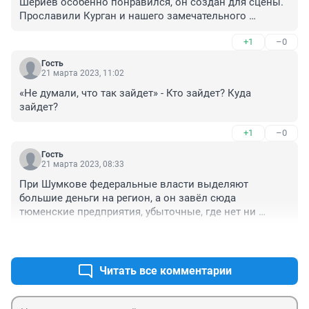
Шериев особенно понравился, он создан для сцены. 
Прославили Курган и нашего замечательного 
губернатора, который за годы своего правления 
+1
–0
сделал очень многое для города и области, Курган 
преобразился, появляются стадионы ,школы, 
Гость
больницы, озеленение.... Вот еще бы проезд для 
21 марта 2023, 11:02
пенсионеров сделали бесплатным на общественном 
«Не думали, что так зайдет» - Кто зайдет? Куда 
транспорте, как в Тюмени....будем ждать )Прочитала 
зайдет?
предыдущий комментарий, не согласна!!! Голосовать 
только за Шумкова, он лучший!
+1
–0
Гость
21 марта 2023, 08:33
При Шумкове федеральные власти выделяют 
большие деньги на регион, а он завёл сюда 
тюменские предприятия, убыточные, где нет ни 
транспорта, ни рабочих. Качества этих якобы строек 
+1
–0
нет, сроки сорваны, о каком изменении Кургана вы 
говорите??? Так огоньки повешали. При Потапове 
ещё были прогрессивные дела, а сейчас при 
Читать все комментарии
Ситниковой один развал кругом.