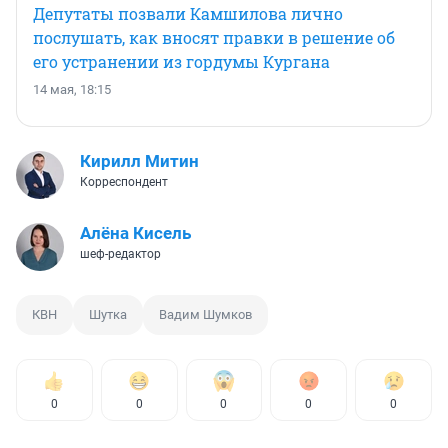
Депутаты позвали Камшилова лично
послушать, как вносят правки в решение об
его устранении из гордумы Кургана
14 мая, 18:15
Кирилл Митин
Корреспондент
Алёна Кисель
шеф-редактор
КВН
Шутка
Вадим Шумков
0
0
0
0
0