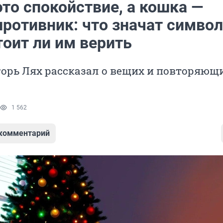
то спокойствие, а кошка —
противник: что значат симво
тоит ли им верить
орь Лях рассказал о вещих и повторяющ
1 562
 комментарий