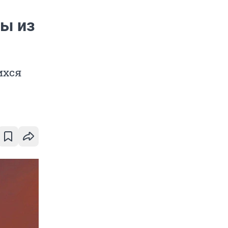
лы из
ихся