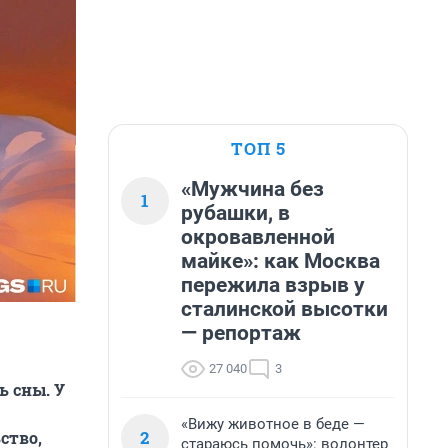
ТОП 5
«Мужчина без
1
рубашки, в
окровавленной
майке»: как Москва
пережила взрыв у
сталинской высотки
— репортаж
27 040
3
 сны. У
«Вижу животное в беде —
2
ство,
стараюсь помочь»: волонтер