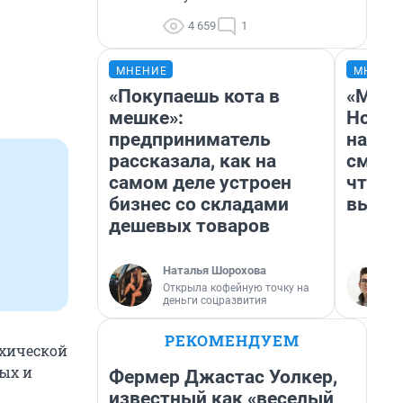
4 659
1
МНЕНИЕ
МНЕНИ
«Покупаешь кота в
«Мы в
мешке»:
Нолан
предприниматель
настр
рассказала, как на
смотр
самом деле устроен
чтобы
бизнес со складами
выгля
дешевых товаров
Наталья Шорохова
Открыла кофейную точку на
деньги соцразвития
РЕКОМЕНДУЕМ
ихической
дых и
Фермер Джастас Уолкер,
известный как «веселый