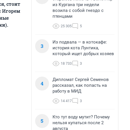
я, стоит
из Кургана три недели
возила с собой гнездо с
м Игорем
птенцами
нные
ки).
25 305
5
Из подвала — в котокафе:
3
история кота Лунтика,
который ищет добрых хозяев
18 733
3
Дипломат Сергей Семенов
4
рассказал, как попасть на
работу в МИД
14 417
3
Кто тут воду мутит? Почему
5
нельзя купаться после 2
августа