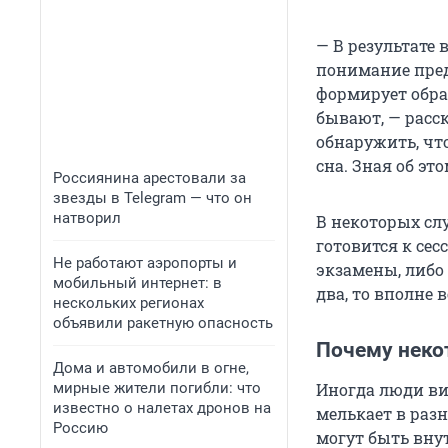
— В результате 
понимание пред
формирует образ
бывают, — расс
обнаружить, чт
сна. Зная об э
Россиянина арестовали за
звезды в Telegram — что он
натворил
В некоторых сл
готовится к сес
Не работают аэропорты и
экзамены, либо 
мобильный интернет: в
два, то вполне 
нескольких регионах
объявили ракетную опасность
Почему неко
Дома и автомобили в огне,
мирные жители погибли: что
Иногда люди ви
известно о налетах дронов на
мелькает в раз
Россию
могут быть вну