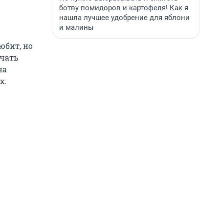
ботву помидоров и картофеля! Как я
нашла лучшее удобрение для яблони
и малины
юбит, но
ачать
на
х.