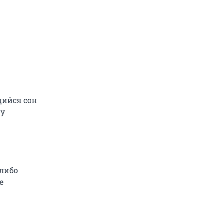
щийся сон
 у
-либо
е