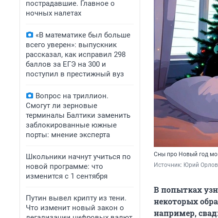
пострадавшие. Главное о
ночных налетах
«В математике был больше
всего уверен»: выпускник
рассказал, как исправил 298
баллов за ЕГЭ на 300 и
поступил в престижный вуз
Вопрос на триллион.
Смогут ли зерновые
терминалы Балтики заменить
заблокированные южные
порты: мнение эксперта
Сны про Новый год мог
Школьники начнут учиться по
Источник: 
Юрий Орлов 
новой программе: что
изменится с 1 сентября
В попытках узн
Путин вывел крипту из тени.
некоторых обра
Что изменит новый закон о
например, свад
легализации цифровых валют