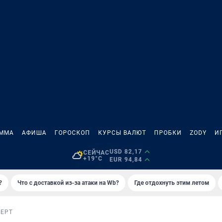
АММА
АФИША
ГОРОСКОП
КУРСЫ ВАЛЮТ
ПРОБКИ
ZODY
И
USD 82,17
СЕЙЧАС
+19°C
EUR 94,84
?
Что с доставкой из-за атаки на Wb?
Где отдохнуть этим летом
ЕРТ