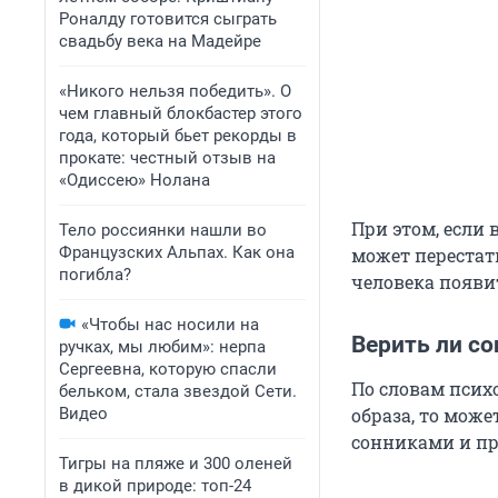
Роналду готовится сыграть
свадьбу века на Мадейре
«Никого нельзя победить». О
чем главный блокбастер этого
года, который бьет рекорды в
прокате: честный отзыв на
«Одиссею» Нолана
При этом, если
Тело россиянки нашли во
Французских Альпах. Как она
может перестать
погибла?
человека появи
«Чтобы нас носили на
Верить ли с
ручках, мы любим»: нерпа
Сергеевна, которую спасли
По словам психо
бельком, стала звездой Сети.
Видео
образа, то мож
сонниками и пр
Тигры на пляже и 300 оленей
в дикой природе: топ-24