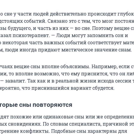
во сне у части людей действительно происходит глубок
стоящих событий. Связано это с тем, что мозг постоя
ы будущего, и часть из них — во сне. Поэтому вещие 
казал психотерапевт. — Люди могут запомнить сон и
о некоторая часть важных событий соответствует мат
том, люди иногда придают мистическое значение снам.
учаях вещие сны вполне объяснимы. Например, если с
сии, то вполне возможно, что ему приснится, что он ли
— завалит. Так как и в реальной жизни исхода сессии 
вероятно, что приснившийся вариант сбудется.
торые сны повторяются
дят похожие или одинаковые сны или же определенн
ных сновидениях. По словам специалиста, причиной э
тренние конфликты. Подобные сны характерны для