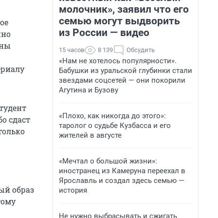
молочник», заявил что его
семью могут выдворить
ое
из России — видео
нно
сны
15 часов
8 139
Обсудить
«Нам не хотелось популярности».
ериалу
Бабушки из уральской глубинки стали
звездами соцсетей — они покорили
Агутина и Бузову
тудент
«Плохо, как никогда до этого»:
бо сдаст
таролог о судьбе Кузбасса и его
только
жителей в августе
«Мечтал о большой жизни»:
иностранец из Камеруна переехал в
Ярославль и создал здесь семью —
ый образ
история
тому
Не нужно выбрасывать и сжигать