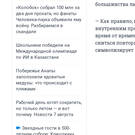
большинства л
«Колобок» собрал 100 млн за
два дня проката, но фанаты
Человека-паука объявили ему
— Как правило,
войну. Разбираемся в
внутренним про
скандале
время от времен
сниться повтор
Школьники победили на
символизирует м
Международной олимпиаде
по ИИ в Казахстане
Побережье Анапы
заполонили ядовитые
медузы: что происходит с
пляжами
Рабочий день хотят сократить,
но только летом — и вот
почему. Новости 7 августа
Звездные гости в 500-
летнем соборе: Криштиану