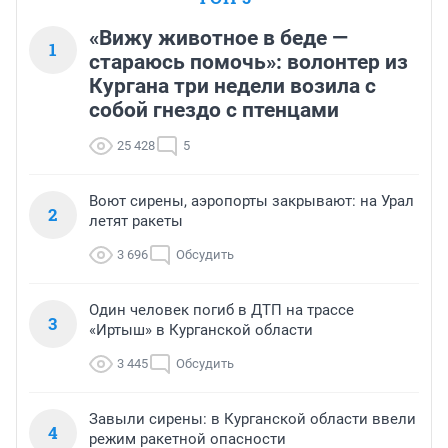
«Вижу животное в беде —
1
стараюсь помочь»: волонтер из
Кургана три недели возила с
собой гнездо с птенцами
25 428
5
Воют сирены, аэропорты закрывают: на Урал
2
летят ракеты
3 696
Обсудить
Один человек погиб в ДТП на трассе
3
«Иртыш» в Курганской области
3 445
Обсудить
Завыли сирены: в Курганской области ввели
4
режим ракетной опасности