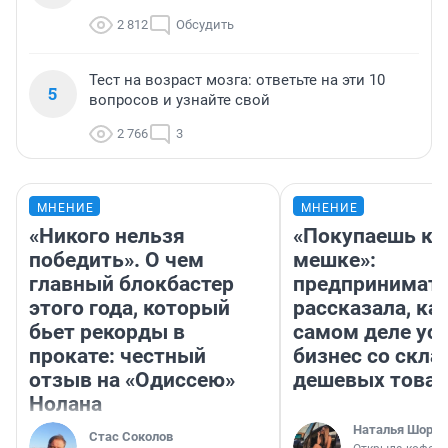
2 812
Обсудить
Тест на возраст мозга: ответьте на эти 10
5
вопросов и узнайте свой
2 766
3
МНЕНИЕ
МНЕНИЕ
«Никого нельзя
«Покупаешь ко
победить». О чем
мешке»:
главный блокбастер
предпринимат
этого года, который
рассказала, как
бьет рекорды в
самом деле ус
прокате: честный
бизнес со скл
отзыв на «Одиссею»
дешевых това
Нолана
Наталья Шорох
Стас Соколов