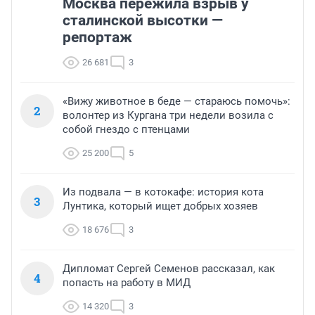
Москва пережила взрыв у
сталинской высотки —
репортаж
26 681
3
«Вижу животное в беде — стараюсь помочь»:
2
волонтер из Кургана три недели возила с
собой гнездо с птенцами
25 200
5
Из подвала — в котокафе: история кота
3
Лунтика, который ищет добрых хозяев
18 676
3
Дипломат Сергей Семенов рассказал, как
4
попасть на работу в МИД
14 320
3