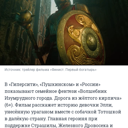
Источник: 
трейлер фильма «Финист. Первый богатырь»
В «Гиперсити», «Пушкинском» и «России»
показывают семейное фентези «Волшебник
Изумрудного города. Дорога из жёлтого кирпича»
(6+). Фильм расскажет историю девочки Элли,
унесённую ураганом вместе с собачкой Тотошкой
в далёкую страну. Главная героиня при
поддержке Страшилы, Железного Дровосека и