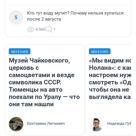
Кто тут воду мутит? Почему нельзя купаться
5
после 2 августа
4 560
1
МНЕНИЕ
МНЕНИЕ
Музей Чайковского,
«Мы видим нов
церковь с
Нолана»: с как
самоцветами и везде
настроем нужн
символика СССР.
смотреть «Оди
Тюменцы на авто
чтобы она не
поехали по Уралу — что
выглядела как
они там нашли
Екатерина Литкевич
Надежда Губар