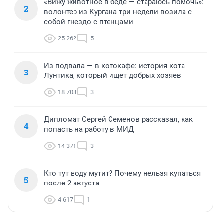
«Вижу животное в беде — стараюсь помочь»:
2
волонтер из Кургана три недели возила с
собой гнездо с птенцами
25 262
5
Из подвала — в котокафе: история кота
3
Лунтика, который ищет добрых хозяев
18 708
3
Дипломат Сергей Семенов рассказал, как
4
попасть на работу в МИД
14 371
3
Кто тут воду мутит? Почему нельзя купаться
5
после 2 августа
4 617
1