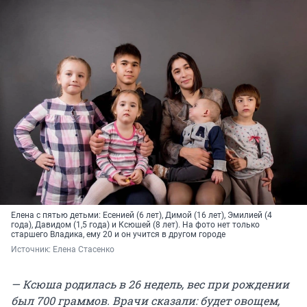
Елена с пятью детьми: Есенией (6 лет), Димой (16 лет), Эмилией (4
года), Давидом (1,5 года) и Ксюшей (8 лет). На фото нет только
старшего Владика, ему 20 и он учится в другом городе
Источник: 
Елена Стасенко
— Ксюша родилась в 26 недель, вес при рождении
был 700 граммов. Врачи сказали: будет овощем,