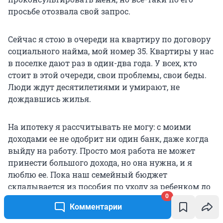
просьбе отозвала свой запрос.
Сейчас я стою в очереди на квартиру по договору
социального найма, мой номер 35. Квартиры у нас
в поселке дают раз в один-два года. У всех, кто
стоит в этой очереди, свои проблемы, свои беды.
Люди ждут десятилетиями и умирают, не
дождавшись жилья.
На ипотеку я рассчитывать не могу: с моими
доходами ее не одобрит ни один банк, даже когда
выйду на работу. Просто моя работа не может
принести большого дохода, но она нужна, и я
люблю ее. Пока наш семейный бюджет
складывается из пособия по уходу за ребенком до
0
трех лет — это около 12 тысяч как многодетным,
Комментарии
плюс пенсия по инвалидности 18 тысяч на
Ксюшу, плюс 18 тысяч алиментов на троих детей и