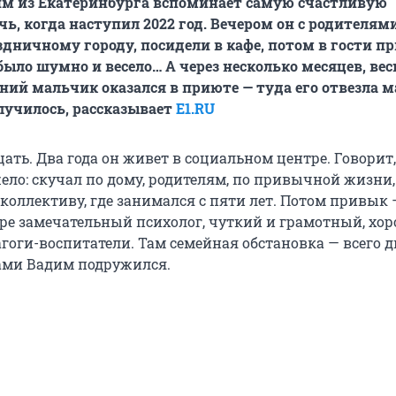
им из Екатеринбурга вспоминает самую счастливую
ь, когда наступил 2022 год. Вечером он с родителям
здничному городу, посидели в кафе, потом в гости п
было шумно и весело… А через несколько месяцев, вес
ий мальчик оказался в приюте — туда его отвезла м
олучилось, рассказывает
E1.RU
ть. Два года он живет в социальном центре. Говорит,
ело: скучал по дому, родителям, по привычной жизни,
коллективу, где занимался с пяти лет. Потом привык 
тре замечательный психолог, чуткий и грамотный, хо
агоги-воспитатели. Там семейная обстановка — всего 
тами Вадим подружился.