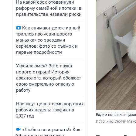
На какой срок отодвинули
реформу семейной ипотеки: в
правительстве назвали риски
Как снимают детективный
триллер про «свинцового
маньяка» со звездами
сериалов: фото со съемок и
первые подробности
Укусила змея? Зато паука
нового открыл! История
арахнолога, который обожает
свою смертельно опасную
работу
Нас ждут целых семь коротких
рабочих недель: график на
Вадим попал в социал
2027 год
Источник: 
Сергей Макс
«Люблю выигрывать!» Как
39-летняя парикмахер