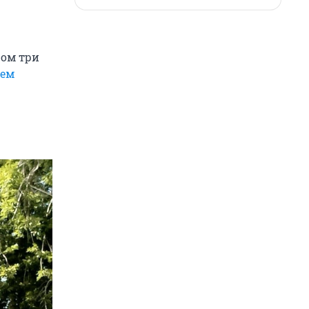
ром три
лем