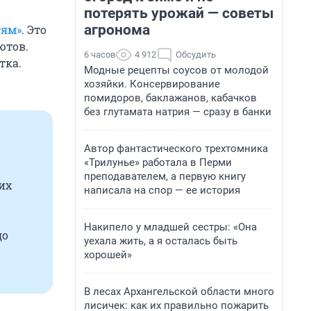
потерять урожай — советы
агронома
тям»
. Это
ютов.
6 часов
4 912
Обсудить
тка.
Модные рецепты соусов от молодой
хозяйки. Консервирование
помидоров, баклажанов, кабачков
без глутамата натрия — сразу в банки
Автор фантастического трехтомника
«Трилунье» работала в Перми
преподавателем, а первую книгу
их
написала на спор — ее история
Накипело у младшей сестры: «Она
до
уехала жить, а я осталась быть
хорошей»
В лесах Архангельской области много
лисичек: как их правильно пожарить