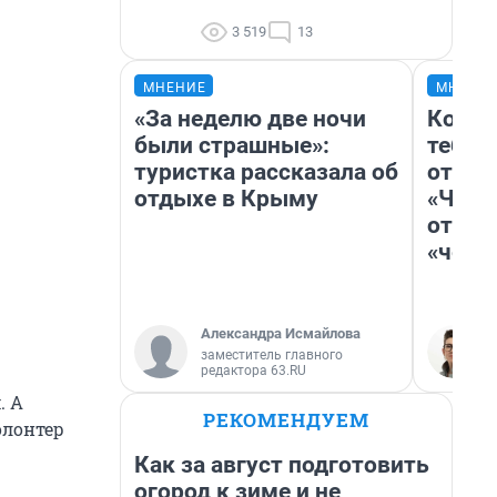
3 519
13
МНЕНИЕ
МНЕНИ
«За неделю две ночи
Колоб
были страшные»:
тебя 
туристка рассказала об
отлож
отдыхе в Крыму
«Чело
отзыв
«чело
Александра Исмайлова
заместитель главного
редактора 63.RU
. А
РЕКОМЕНДУЕМ
олонтер
Как за август подготовить
огород к зиме и не