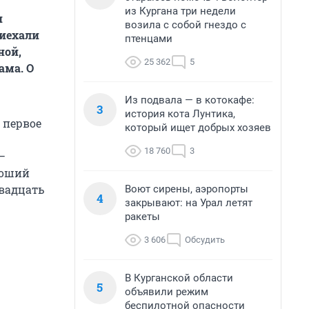
из Кургана три недели
и
возила с собой гнездо с
риехали
птенцами
ной,
25 362
5
ама. О
Из подвала — в котокафе:
3
история кота Лунтика,
 первое
который ищет добрых хозяев
18 760
3
—
роший
двадцать
Воют сирены, аэропорты
4
закрывают: на Урал летят
ракеты
3 606
Обсудить
В Курганской области
5
объявили режим
беспилотной опасности