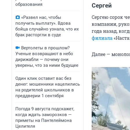
образования
Сергей
Сергею сорок че
«Развел нас, чтобы
получить выплату». Вдова
компании, руков
бойца случайно узнала, что их
года назад, ко
брак расторгли в суде
филиала
«Наста
Вертолеты в прошлом?
Ученые возвращают в небо
Далее — монолог
дирижабли — почему они
уверены, что за ними будущее
Один клик оставит вас без
денег: мошенники нацелились
на родителей школьников в
преддверии 1 сентября
Погода 9 августа подскажет,
когда ждать заморозков —
приметы на Пантелеймона
Целителя