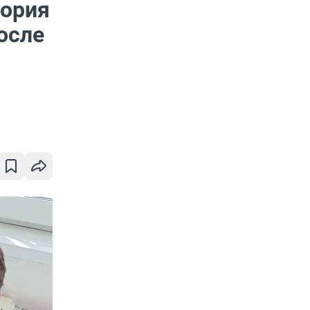
тория
осле