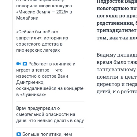
Подросток Вад
покорила жюри конкурса
новогоднюю ноч
«Миссис Земля — 2026» в
погулял по пра
Малайзии
родственники, 
тринадцатилетн
«Сейчас бы всё это
том, как так п
запретили»: истории из
советского детства в
пионерских лагерях
Вадиму пятнадца
время было тяж
Работает в клинике и
танцевальному 
играет в театре — что
известно о сестре Вани
помогли: в цен
Дмитриенко,
директор и пед
оскандалившейся на концерте
детей, и с ребя
в «Лужниках»
Врач предупредил о
смертельной опасности на
даче: что нельзя делать в саду
Больше политики, чем