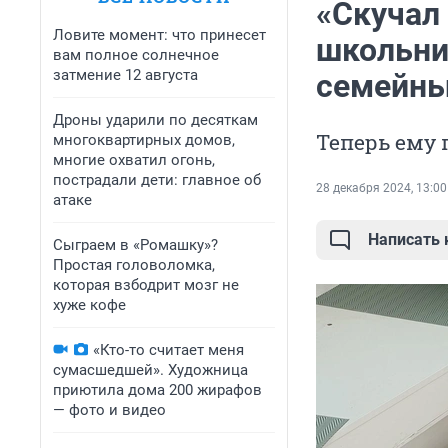
«Скучал
Ловите момент: что принесет
школьни
вам полное солнечное
затмение 12 августа
семейны
Дроны ударили по десяткам
Теперь ему
многоквартирных домов,
многие охватил огонь,
пострадали дети: главное об
28 декабря 2024, 13:00
атаке
Написать
Сыграем в «Ромашку»?
Простая головоломка,
которая взбодрит мозг не
хуже кофе
«Кто-то считает меня
сумасшедшей». Художница
приютила дома 200 жирафов
— фото и видео