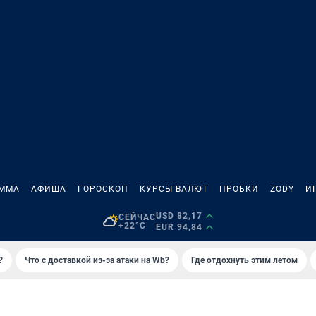
АММА
АФИША
ГОРОСКОП
КУРСЫ ВАЛЮТ
ПРОБКИ
ZODY
И
USD 82,17
СЕЙЧАС
+22°C
EUR 94,84
?
Что с доставкой из-за атаки на Wb?
Где отдохнуть этим летом