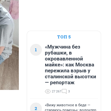
ТОП 5
«Мужчина без
1
рубашки, в
окровавленной
майке»: как Москва
пережила взрыв у
сталинской высотки
— репортаж
27 267
3
«Вижу животное в беде —
2
стараюсь помочь»: волонтер