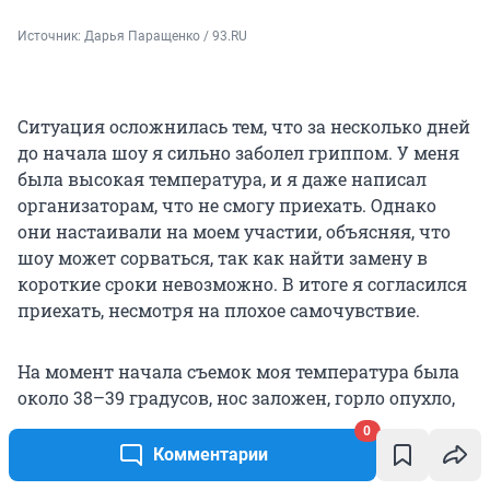
Источник: 
Дарья Паращенко / 93.RU
Ситуация осложнилась тем, что за несколько дней
до начала шоу я сильно заболел гриппом. У меня
была высокая температура, и я даже написал
организаторам, что не смогу приехать. Однако
они настаивали на моем участии, объясняя, что
шоу может сорваться, так как найти замену в
короткие сроки невозможно. В итоге я согласился
приехать, несмотря на плохое самочувствие.
На момент начала съемок моя температура была
около 38–39 градусов, нос заложен, горло опухло,
болели гланды, и язык горел. Казалось, что все
0
обстоятельства были против моего успеха. Тем не
Комментарии
менее, несмотря на все эти трудности, судьба