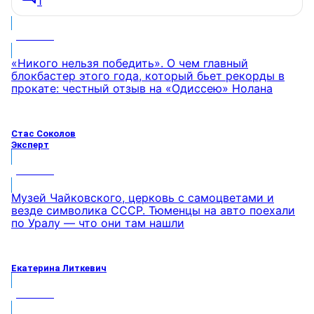
1
МНЕНИЕ
«Никого нельзя победить». О чем главный
блокбастер этого года, который бьет рекорды в
прокате: честный отзыв на «Одиссею» Нолана
Стас Соколов
Эксперт
МНЕНИЕ
Музей Чайковского, церковь с самоцветами и
везде символика СССР. Тюменцы на авто поехали
по Уралу — что они там нашли
Екатерина Литкевич
МНЕНИЕ