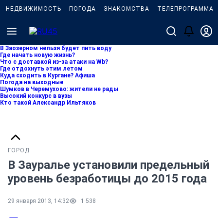
НЕДВИЖИМОСТЬ
ПОГОДА
ЗНАКОМСТВА
ТЕЛЕПРОГРАММА
В Заозерном нельзя будет пить воду
Где начать новую жизнь?
Что с доставкой из-за атаки на Wb?
Где отдохнуть этим летом
Куда сходить в Кургане? Афиша
Погода на выходные
Шумков в Черемухово: жители не рады
Высокий конкурс в вузы
Кто такой Александр Ильтяков
ГОРОД
В Зауралье установили предельный
уровень безработицы до 2015 года
29 января 2013, 14:32
1 538