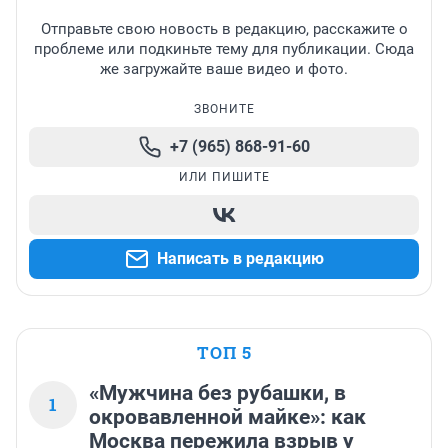
душить своими грязными волосатыми жирными 
расплачиваются. Покатаются, выходят якобы сейчас 
лапами простых русских мужиков которые бьются и 
Отправьте свою новость в редакцию, расскажите о
вынесу деньги и с концами... вот такие пироги.
выживают как могут. ОТСТАНЬТЕ УЖЕ ОТ НАС, 
проблеме или подкиньте тему для публикации. Сюда
ПРОСТЫХ ЛЮДЕЙ! МЫ НЕ БУХАЕМ, МЫ НЕ 
же загружайте ваше видео и фото.
НАРУШАЕМ УК РФ, НЕ ВОРУЕМ, НЕ РАЗБОЙНИЧАЕМ, 
МЫ ПЫТАЕМСЯ ВЫЖИТЬ В ВАШЕМ ГНИЛОМ ГОРОДЕ, 
ЗВОНИТЕ
КОТОРЫЙ ВЫ УГРОБИЛИ!
+7 (965) 868-91-60
ИЛИ ПИШИТЕ
Написать в редакцию
ТОП 5
«Мужчина без рубашки, в
1
окровавленной майке»: как
Москва пережила взрыв у