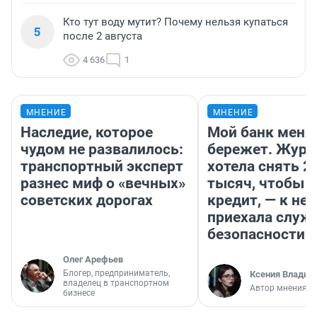
Кто тут воду мутит? Почему нельзя купаться
5
после 2 августа
4 636
1
МНЕНИЕ
МНЕНИЕ
Наследие, которое
Мой банк меня
чудом не развалилось:
бережет. Журн
транспортный эксперт
хотела снять 2
разнес миф о «вечных»
тысяч, чтобы п
советских дорогах
кредит, — к не
приехала служ
безопасности
Олег Арефьев
Блогер, предприниматель,
Ксения Владим
владелец в транспортном
Автор мнения
бизнесе