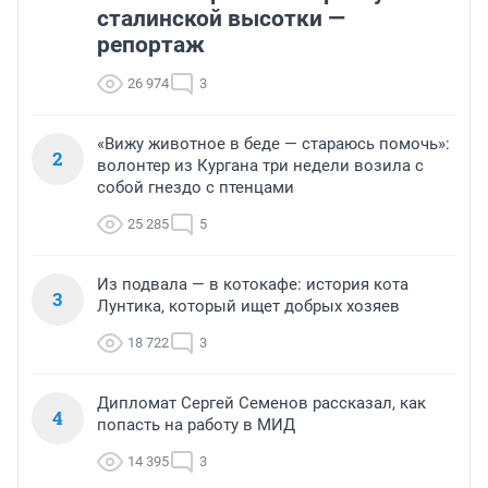
сталинской высотки —
репортаж
26 974
3
«Вижу животное в беде — стараюсь помочь»:
2
волонтер из Кургана три недели возила с
собой гнездо с птенцами
25 285
5
Из подвала — в котокафе: история кота
3
Лунтика, который ищет добрых хозяев
18 722
3
Дипломат Сергей Семенов рассказал, как
4
попасть на работу в МИД
14 395
3