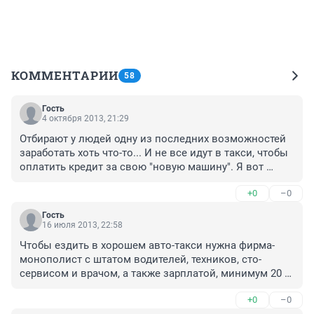
КОММЕНТАРИИ
58
Гость
4 октября 2013, 21:29
Отбирают у людей одну из последних возможностей 
заработать хоть что-то... И не все идут в такси, чтобы 
оплатить кредит за свою "новую машину". Я вот 
например таксую, потому что нереально прожить на 
+0
–0
зарплату в 8-10 тыс при коммуналке чуть ни в 
половину зарплаты! А ещё надо хотя бы кушать... 
Гость
УРОДЫ! Да, таксисты конечно народ своеобразный, 
16 июля 2013, 22:58
грубоватый нередко, а из-за чего? С одной стороны - 
Чтобы ездить в хорошем авто-такси нужна фирма- 
власти которые так и норовят или штрафануть, или 
монополист с штатом водителей, техников, сто- 
отобрать возможность чуть чуть подзаработать, чтоб 
сервисом и врачом, а также зарплатой, минимум 20 
можно было хоть как то жить; с другой стороны - 
тысяч в месяц, выходными, больничным.Ничего 
постоянно попадающиеся невменяемые пассажиры - 
+0
–0
такого в Кургане нет, ВСЁ РАЗВАЛИЛОСЬ ПОСЛЕ 
то пьяные, то блатные, то наркоманы, проститутки и 