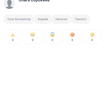
Ольга Сорокина
Олег Богомолов
Борьба
Нелегал
Таксист
0
0
0
0
0