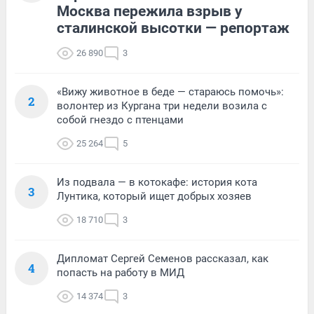
Москва пережила взрыв у
сталинской высотки — репортаж
26 890
3
«Вижу животное в беде — стараюсь помочь»:
2
волонтер из Кургана три недели возила с
собой гнездо с птенцами
25 264
5
Из подвала — в котокафе: история кота
3
Лунтика, который ищет добрых хозяев
18 710
3
Дипломат Сергей Семенов рассказал, как
4
попасть на работу в МИД
14 374
3