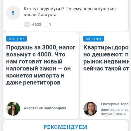
Кто тут воду мутит? Почему нельзя купаться
5
после 2 августа
4 620
1
МНЕНИЕ
МНЕНИЕ
Продашь за 3000, налог
Квартиры доро
возьмут с 4000. Что
но дешевеют: п
нам готовит новый
рынок недвижи
налоговый закон — он
сейчас такой с
коснется импорта и
даже репетиторов
Екатерина Тороп
Анастасия Завгородняя
директор агентст
недвижимости
РЕКОМЕНДУЕМ