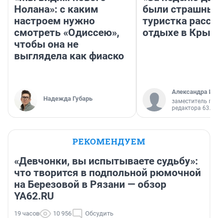
Нолана»: с каким
были страшные
настроем нужно
туристка расск
смотреть «Одиссею»,
отдыхе в Крым
чтобы она не
выглядела как фиаско
Александра Ис
Надежда Губарь
заместитель гл
редактора 63.RU
РЕКОМЕНДУЕМ
«Девчонки, вы испытываете судьбу»:
что творится в подпольной рюмочной
на Березовой в Рязани — обзор
YA62.RU
19 часов
10 956
Обсудить