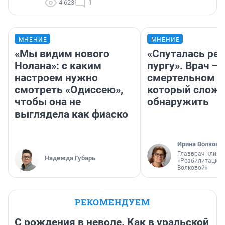
4 623
1
МНЕНИЕ
МНЕНИЕ
«Мы видим нового
«Спуталась реч
Нолана»: с каким
пургу». Врач — 
настроем нужно
смертельном д
смотреть «Одиссею»,
который слож
чтобы она не
обнаружить
выглядела как фиаско
Ирина Волкова
Главврач клини
Надежда Губарь
«Реабилитация 
Волковой»
РЕКОМЕНДУЕМ
С рождения в неволе. Как в уральской