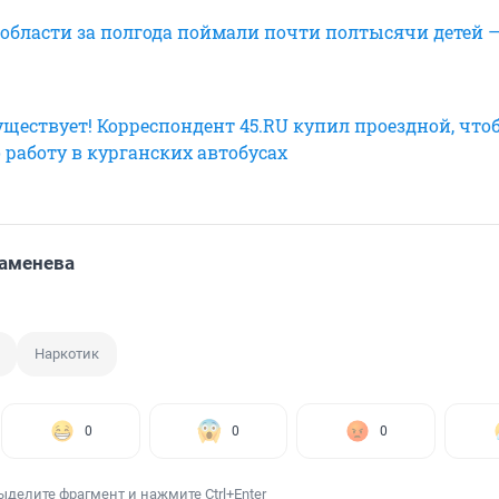
 области за полгода поймали почти полтысячи детей 
уществует! Корреспондент 45.RU купил проездной, что
 работу в курганских автобусах
аменева
Наркотик
0
0
0
ыделите фрагмент и нажмите Ctrl+Enter