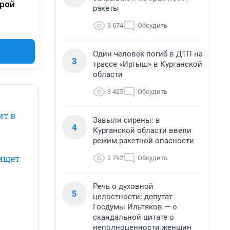
орой
ракеты
3 674
Обсудить
Один человек погиб в ДТП на
3
трассе «Иртыш» в Курганской
области
3 425
Обсудить
ит в
Завыли сирены: в
4
Курганской области ввели
режим ракетной опасности
 ищет
2 792
Обсудить
Речь о духовной
5
целостности: депутат
Госдумы Ильтяков — о
скандальной цитате о
неполноценности женщин