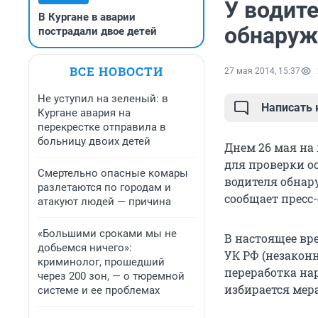
У водите
В Кургане в аварии
обнаруж
пострадали двое детей
ВСЕ НОВОСТИ
27 мая 2014, 15:37
Не уступил на зеленый: в
Написать
Кургане авария на
перекрестке отправила в
больницу двоих детей
Днем 26 мая на
для проверки ос
Смертельно опасные комары
водителя обнар
разлетаются по городам и
сообщает пресс
атакуют людей — причина
«Большими сроками мы не
В настоящее вре
добьемся ничего»:
УК РФ (незаконн
криминолог, прошедший
переработка на
через 200 зон, — о тюремной
избирается мер
системе и ее проблемах