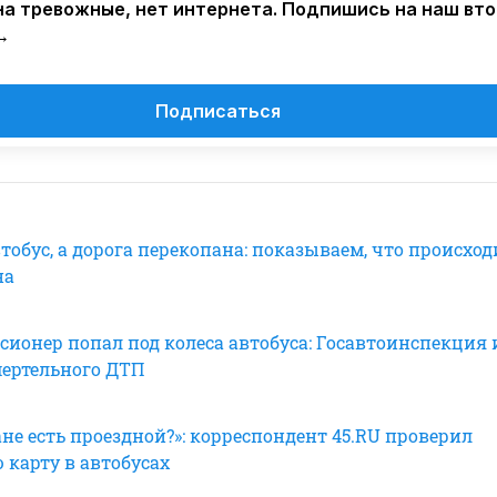
а тревожные, нет интернета. Подпишись на наш вт
→
Подписаться
обус, а дорога перекопана: показываем, что происход
на
сионер попал под колеса автобуса: Госавтоинспекция
мертельного ДТП
ане есть проездной?»: корреспондент 45.RU проверил
 карту в автобусах