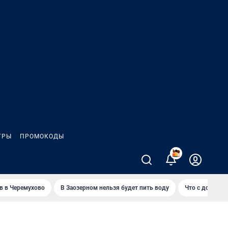
ГРЫ
ПРОМОКОДЫ
2
 в Черемухово
В Заозерном нельзя будет пить воду
Что с доставко