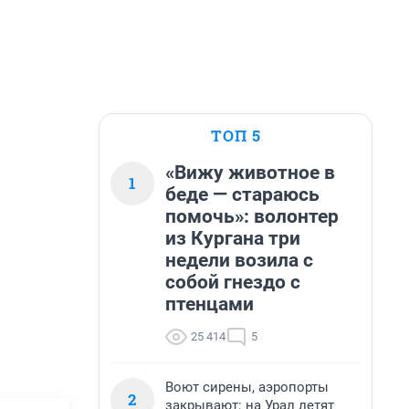
ТОП 5
«Вижу животное в
1
беде — стараюсь
помочь»: волонтер
из Кургана три
недели возила с
собой гнездо с
птенцами
25 414
5
Воют сирены, аэропорты
2
закрывают: на Урал летят