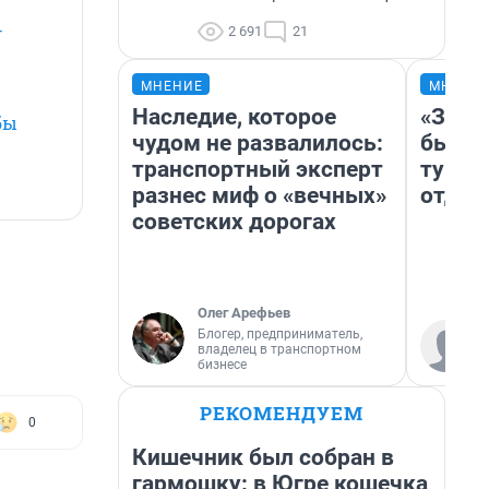
—
2 691
21
МНЕНИЕ
МНЕНИ
Наследие, которое
«За н
бы
чудом не развалилось:
были 
транспортный эксперт
турис
разнес миф о «вечных»
отдых
советских дорогах
Олег Арефьев
Блогер, предприниматель,
владелец в транспортном
бизнесе
РЕКОМЕНДУЕМ
0
Кишечник был собран в
гармошку: в Югре кошечка