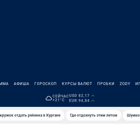
АММА
АФИША
ГОРОСКОП
КУРСЫ ВАЛЮТ
ПРОБКИ
ZODY
И
USD 82,17
СЕЙЧАС
+21°C
EUR 94,84
 кружок отдать ребенка в Кургане
Где отдохнуть этим летом
Шумков