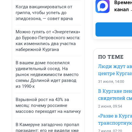
Времен
Когда вакцинироваться от
канал 
гриппа, чтобы успеть до
эпидсезона, — совет врача
Можно гулять от «Энергетика»
до Бурово-Петровского моста:
как изменились два участка
набережной Кургана
ПО ТЕМЕ
В вашем доме поселился
Люди ждут авт
удивительный сосед. На
центре Курга
рынок недвижимости вместо
схемы Долиной идет развод
31 июля, 14:00
из 1990-х
В Кургане пен
свидетелей с
Взрывной рост на 43% за
месяц: почему россияне
2 июня, 09:54
массово переходят на наличку
«Разве в Кург
транспортную
В Камеруне загадочно пропал
президент: его не видели уже
7 июля, 07:20