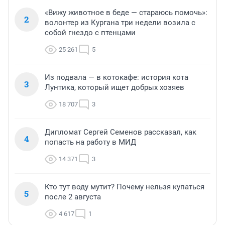
«Вижу животное в беде — стараюсь помочь»:
2
волонтер из Кургана три недели возила с
собой гнездо с птенцами
25 261
5
Из подвала — в котокафе: история кота
3
Лунтика, который ищет добрых хозяев
18 707
3
Дипломат Сергей Семенов рассказал, как
4
попасть на работу в МИД
14 371
3
Кто тут воду мутит? Почему нельзя купаться
5
после 2 августа
4 617
1