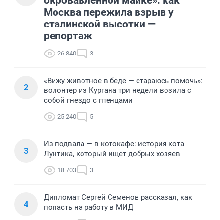
окровавленной майке»: как
Москва пережила взрыв у
сталинской высотки —
репортаж
26 840
3
«Вижу животное в беде — стараюсь помочь»:
2
волонтер из Кургана три недели возила с
собой гнездо с птенцами
25 240
5
Из подвала — в котокафе: история кота
3
Лунтика, который ищет добрых хозяев
18 703
3
Дипломат Сергей Семенов рассказал, как
4
попасть на работу в МИД