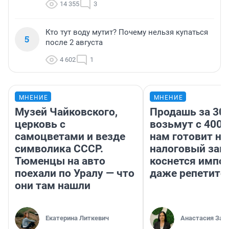
14 355
3
Кто тут воду мутит? Почему нельзя купаться
5
после 2 августа
4 602
1
МНЕНИЕ
МНЕНИЕ
Музей Чайковского,
Продашь за 300
церковь с
возьмут с 4000
самоцветами и везде
нам готовит н
символика СССР.
налоговый зако
Тюменцы на авто
коснется импор
поехали по Уралу — что
даже репетито
они там нашли
Екатерина Литкевич
Анастасия Зав