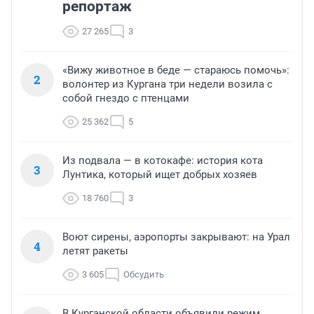
репортаж
27 265
3
«Вижу животное в беде — стараюсь помочь»:
2
волонтер из Кургана три недели возила с
собой гнездо с птенцами
25 362
5
Из подвала — в котокафе: история кота
3
Лунтика, который ищет добрых хозяев
18 760
3
Воют сирены, аэропорты закрывают: на Урал
4
летят ракеты
3 605
Обсудить
В Курганской области объявили режим