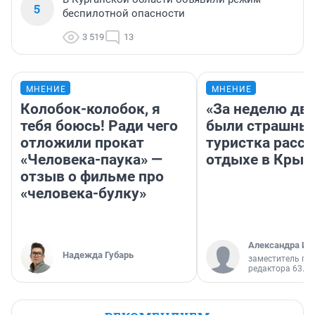
5
беспилотной опасности
3 519
13
МНЕНИЕ
МНЕНИЕ
Колобок-колобок, я
«За неделю две
тебя боюсь! Ради чего
были страшные
отложили прокат
туристка расск
«Человека-паука» —
отдыхе в Крым
отзыв о фильме про
«человека-булку»
Александра Ис
Надежда Губарь
заместитель гл
редактора 63.RU