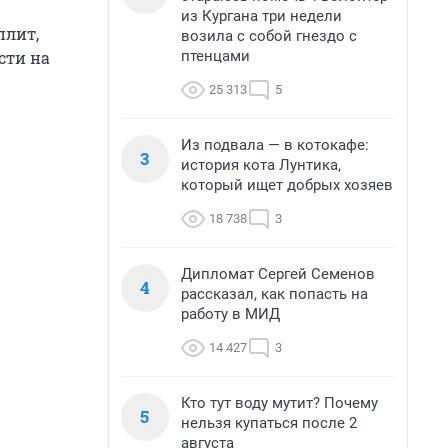
из Кургана три недели
плит,
возила с собой гнездо с
птенцами
сти на
25 313
5
Из подвала — в котокафе:
3
история кота Лунтика,
который ищет добрых хозяев
18 738
3
Дипломат Сергей Семенов
4
рассказал, как попасть на
работу в МИД
14 427
3
Кто тут воду мутит? Почему
5
нельзя купаться после 2
августа