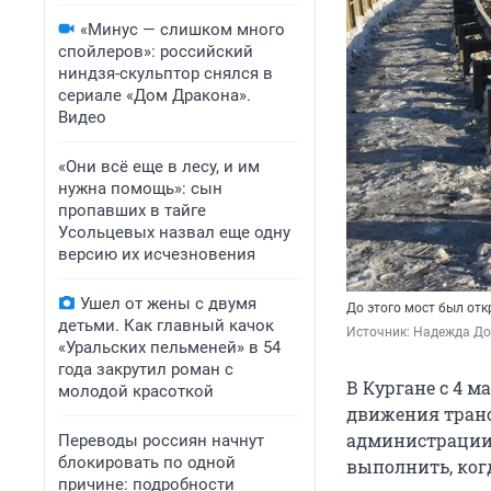
«Минус — слишком много
спойлеров»: российский
ниндзя-скульптор снялся в
сериале «Дом Дракона».
Видео
«Они всё еще в лесу, и им
нужна помощь»: сын
пропавших в тайге
Усольцевых назвал еще одну
версию их исчезновения
Ушел от жены с двумя
До этого мост был отк
детьми. Как главный качок
Источник: 
Надежда До
«Уральских пельменей» в 54
года закрутил роман с
В Кургане с 4 
молодой красоткой
движения транс
администрации.
Переводы россиян начнут
блокировать по одной
выполнить, когд
причине: подробности