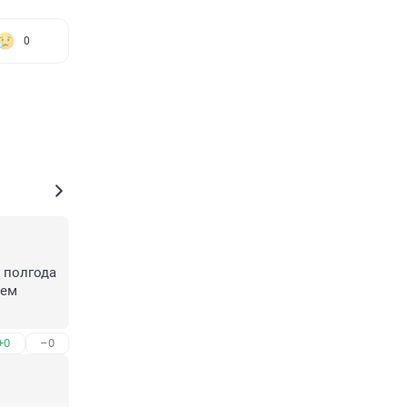
0
 полгода 
ем 
+0
–0