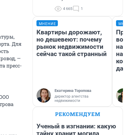
4 665
1
МНЕНИЕ
МНЕНИ
Квартиры дорожают,
Прода
атуры,
но дешевеют: почему
возьм
рта. Для
рынок недвижимости
нам г
ость
сейчас такой странный
налог
ровод, —
косне
а пресс-
даже 
Екатерина Торопова
 ООО
директор агентства
недвижимости
етрова
РЕКОМЕНДУЕМ
Ученый в изгнании: какую
тайну хранит могила