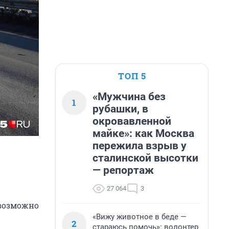
ТОП 5
«Мужчина без
1
рубашки, в
окровавленной
майке»: как Москва
пережила взрыв у
сталинской высотки
— репортаж
27 064
3
евозможно
«Вижу животное в беде —
2
стараюсь помочь»: волонтер