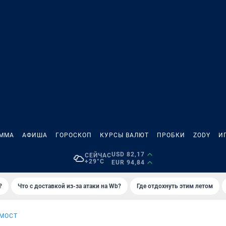
АММА
АФИША
ГОРОСКОП
КУРСЫ ВАЛЮТ
ПРОБКИ
ZODY
И
USD 82,17
СЕЙЧАС
+29°C
EUR 94,84
?
Что с доставкой из-за атаки на Wb?
Где отдохнуть этим летом
 МОСТ