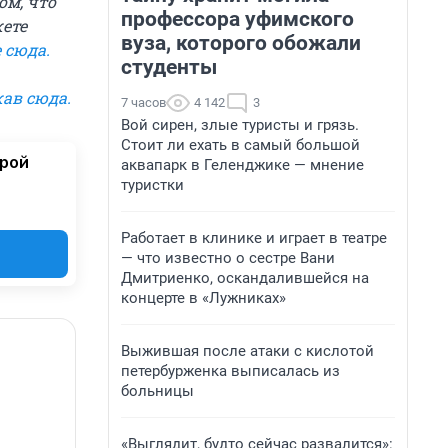
ом, что
профессора уфимского
жете
вуза, которого обожали
 сюда
.
студенты
ав сюда
.
7 часов
4 142
3
Вой сирен, злые туристы и грязь.
Стоит ли ехать в самый большой
орой
аквапарк в Геленджике — мнение
туристки
Работает в клинике и играет в театре
— что известно о сестре Вани
Дмитриенко, оскандалившейся на
концерте в «Лужниках»
Выжившая после атаки с кислотой
петербурженка выписалась из
больницы
«Выглядит, будто сейчас развалится»: