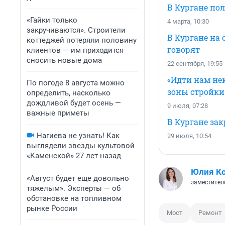
В Кургане по
«Гайки только
4 марта, 10:30
закручиваются». Строители
В Кургане на 
коттеджей потеряли половину
говорят
клиентов — им приходится
сносить новые дома
22 сентября, 19:55
«Идти нам нек
По погоде 8 августа можно
зоны стройки
определить, насколько
дождливой будет осень —
9 июля, 07:28
важные приметы
В Кургане за
Нагиева не узнать! Как
29 июля, 10:54
выглядели звезды культовой
«Каменской» 27 лет назад
Юлия К
«Август будет еще довольно
заместител
тяжелым». Эксперты — об
обстановке на топливном
рынке России
Мост
Ремонт