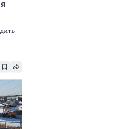
ля
одить