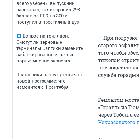
всего уверен»: выпускник
рассказал, как исправил 298
баллов за ЕГЭ на 300 и
поступил в престижный вуз
Вопрос на триллион.
— При погрузке
Смогут ли зерновые
старого асфаль
терминалы Балтики заменить
того чтобы обе
заблокированные южные
тяжелой строит
порты: мнение эксперта
приводит слова
служба горадм
Школьники начнут учиться по
новой программе: что
изменится с 1 сентября
Ремонтом моста
«Гарант» из Тю
через Тобол, а е
Некрасовского 