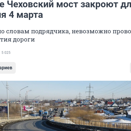
не Чеховский мост закроют д
я 4 марта
по словам подрядчика, невозможно пров
тия дороги
5 025
ариев