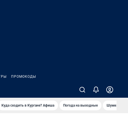
ГРЫ
ПРОМОКОДЫ
2
Куда сходить в Кургане? Афиша
Погода на выходные
Шумков в Че