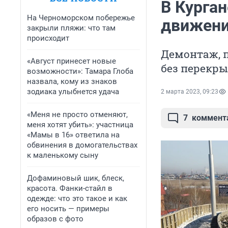
В Курга
На Черноморском побережье
движени
закрыли пляжи: что там
происходит
Демонтаж, 
«Август принесет новые
без перекры
возможности»: Тамара Глоба
назвала, кому из знаков
зодиака улыбнется удача
2 марта 2023, 09:23
«Меня не просто отменяют,
7
коммент
меня хотят убить»: участница
«Мамы в 16» ответила на
обвинения в домогательствах
к маленькому сыну
Дофаминовый шик, блеск,
красота. Фанки-стайл в
одежде: что это такое и как
его носить — примеры
образов с фото