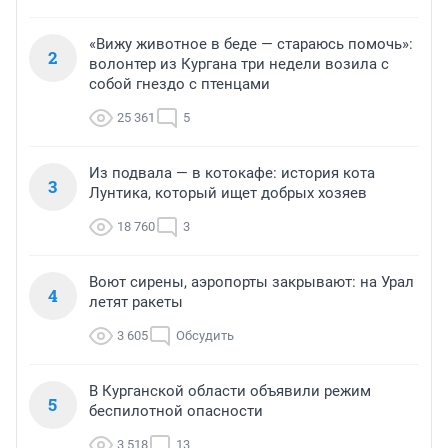
«Вижу животное в беде — стараюсь помочь»:
2
волонтер из Кургана три недели возила с
собой гнездо с птенцами
25 361
5
Из подвала — в котокафе: история кота
3
Лунтика, который ищет добрых хозяев
18 760
3
Воют сирены, аэропорты закрывают: на Урал
4
летят ракеты
3 605
Обсудить
В Курганской области объявили режим
5
беспилотной опасности
3 518
13