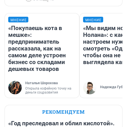
МНЕНИЕ
МНЕНИЕ
«Покупаешь кота в
«Мы видим нов
мешке»:
Нолана»: с как
предприниматель
настроем нужн
рассказала, как на
смотреть «Оди
самом деле устроен
чтобы она не
бизнес со складами
выглядела как
дешевых товаров
Наталья Шорохова
Надежда Губар
Открыла кофейную точку на
деньги соцразвития
РЕКОМЕНДУЕМ
«Год преследовал и облил кислотой».