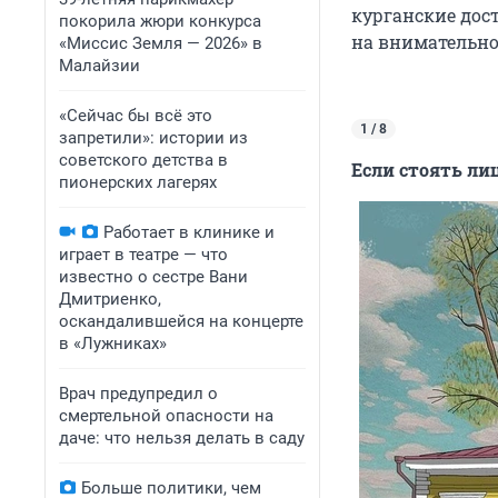
курганские дос
покорила жюри конкурса
на внимательно
«Миссис Земля — 2026» в
Малайзии
«Сейчас бы всё это
1 / 8
запретили»: истории из
советского детства в
Если стоять ли
пионерских лагерях
Работает в клинике и
играет в театре — что
известно о сестре Вани
Дмитриенко,
оскандалившейся на концерте
в «Лужниках»
Врач предупредил о
смертельной опасности на
даче: что нельзя делать в саду
Больше политики, чем