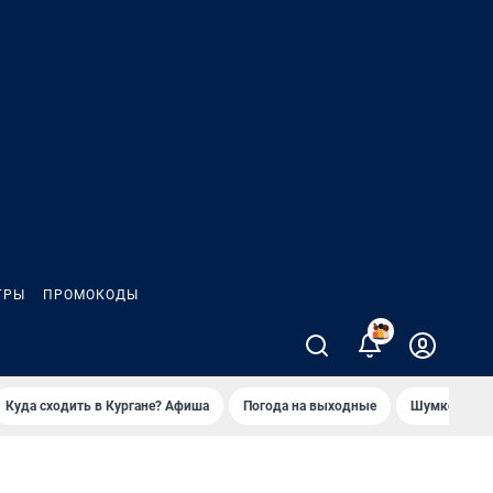
ГРЫ
ПРОМОКОДЫ
2
Куда сходить в Кургане? Афиша
Погода на выходные
Шумков в Че