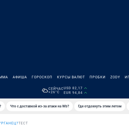
АММА
АФИША
ГОРОСКОП
КУРСЫ ВАЛЮТ
ПРОБКИ
ZODY
И
USD 82,17
СЕЙЧАС
+26°C
EUR 94,84
?
Что с доставкой из-за атаки на Wb?
Где отдохнуть этим летом
УРГАНЕЦ?
ТЕСТ