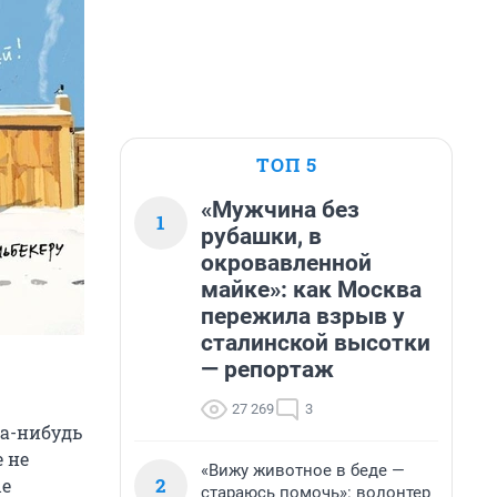
ТОП 5
«Мужчина без
1
рубашки, в
окровавленной
майке»: как Москва
пережила взрыв у
сталинской высотки
— репортаж
27 269
3
да-нибудь
е не
«Вижу животное в беде —
2
ые
стараюсь помочь»: волонтер