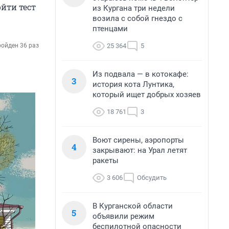
йти тест
из Кургана три недели
возила с собой гнездо с
птенцами
25 364
5
ойден 36 раз
Из подвала — в котокафе:
3
история кота Лунтика,
который ищет добрых хозяев
18 761
3
Воют сирены, аэропорты
4
закрывают: на Урал летят
ракеты
3 606
Обсудить
В Курганской области
5
объявили режим
беспилотной опасности