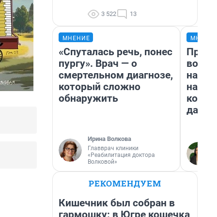
3 522
13
МНЕНИЕ
МНЕНИ
«Спуталась речь, понес
Прода
пургу». Врач — о
возьм
смертельном диагнозе,
нам г
который сложно
налог
обнаружить
косне
даже 
Ирина Волкова
Главврач клиники
«Реабилитация доктора
Волковой»
РЕКОМЕНДУЕМ
Кишечник был собран в
гармошку: в Югре кошечка