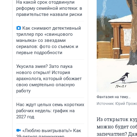
На какой срок отодвинули
реформу семейной ипотеки: в
правительстве назвали риски
Как снимают детективный
триллер про «свинцового
маньяка» со звездами
сериалов: фото со съемок и
первые подробности
Укусила змея? Зато паука
нового открыл! История
арахнолога, который обожает
свою смертельно опасную
работу
Фантазия на тему...
Источник: 
Юрий Прож
Нас ждут целых семь коротких
рабочих недель: график на
2027 год
Из открыток ку
можно будет соб
«Люблю выигрывать!» Как
запечатлел? Даж
39-летняя парикмахер