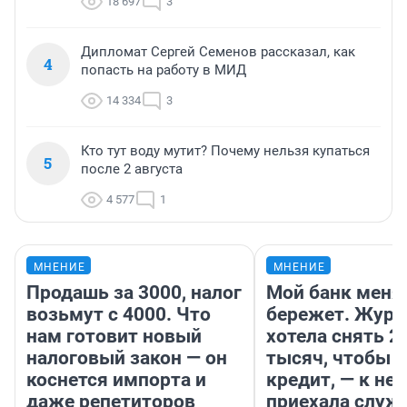
18 697
3
Дипломат Сергей Семенов рассказал, как
4
попасть на работу в МИД
14 334
3
Кто тут воду мутит? Почему нельзя купаться
5
после 2 августа
4 577
1
МНЕНИЕ
МНЕНИЕ
Продашь за 3000, налог
Мой банк меня
возьмут с 4000. Что
бережет. Журн
нам готовит новый
хотела снять 2
налоговый закон — он
тысяч, чтобы п
коснется импорта и
кредит, — к не
даже репетиторов
приехала служ