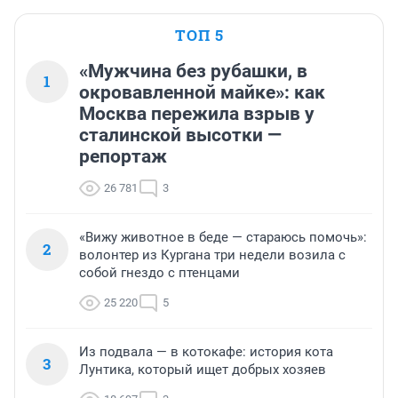
ТОП 5
«Мужчина без рубашки, в
1
окровавленной майке»: как
Москва пережила взрыв у
сталинской высотки —
репортаж
26 781
3
«Вижу животное в беде — стараюсь помочь»:
2
волонтер из Кургана три недели возила с
собой гнездо с птенцами
25 220
5
Из подвала — в котокафе: история кота
3
Лунтика, который ищет добрых хозяев