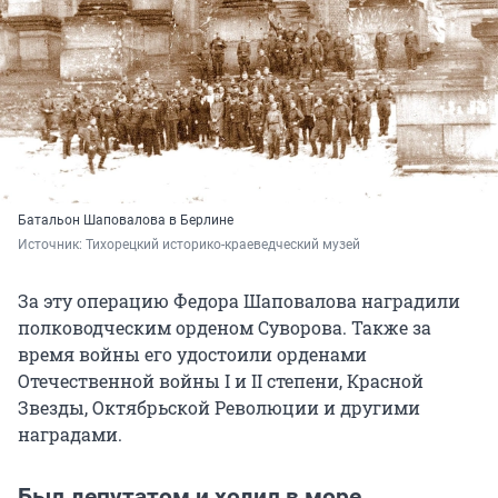
Батальон Шаповалова в Берлине
Источник: 
Тихорецкий историко-краеведческий музей
За эту операцию Федора Шаповалова наградили
полководческим орденом Суворова. Также за
время войны его удостоили орденами
Отечественной войны I и II степени, Красной
Звезды, Октябрьской Революции и другими
наградами.
Был депутатом и ходил в море