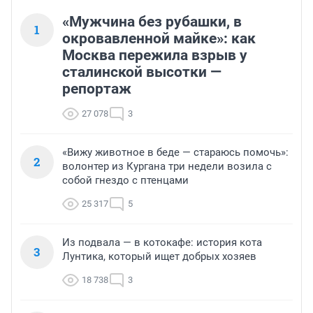
«Мужчина без рубашки, в
1
окровавленной майке»: как
Москва пережила взрыв у
сталинской высотки —
репортаж
27 078
3
«Вижу животное в беде — стараюсь помочь»:
2
волонтер из Кургана три недели возила с
собой гнездо с птенцами
25 317
5
Из подвала — в котокафе: история кота
3
Лунтика, который ищет добрых хозяев
18 738
3