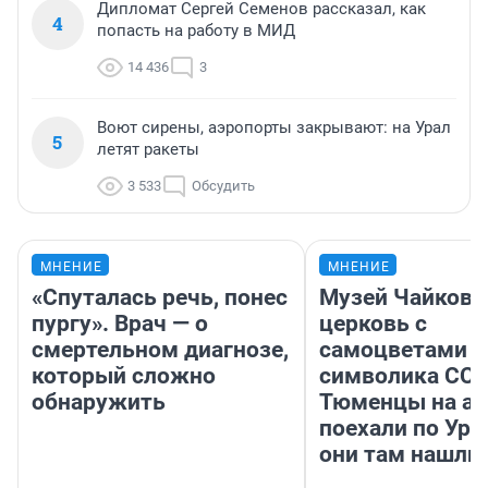
Дипломат Сергей Семенов рассказал, как
4
попасть на работу в МИД
14 436
3
Воют сирены, аэропорты закрывают: на Урал
5
летят ракеты
3 533
Обсудить
МНЕНИЕ
МНЕНИЕ
«Спуталась речь, понес
Музей Чайковс
пургу». Врач — о
церковь с
смертельном диагнозе,
самоцветами и
который сложно
символика ССС
обнаружить
Тюменцы на ав
поехали по Ура
они там нашли