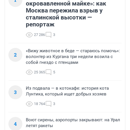
окровавленной майке»: как
Москва пережила взрыв у
сталинской высотки —
репортаж
27 286
3
«Вижу животное в беде — стараюсь помочь»:
2
волонтер из Кургана три недели возила с
собой гнездо с птенцами
25 365
5
Из подвала — в котокафе: история кота
3
Лунтика, который ищет добрых хозяев
18 764
3
Воют сирены, аэропорты закрывают: на Урал
4
летят ракеты