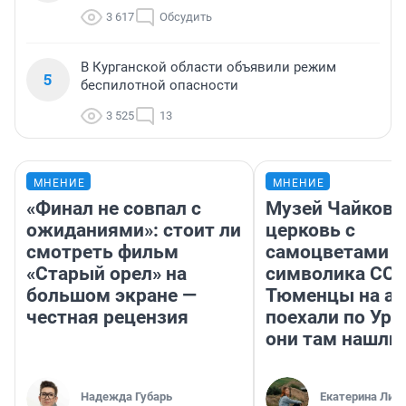
3 617
Обсудить
В Курганской области объявили режим
5
беспилотной опасности
3 525
13
МНЕНИЕ
МНЕНИЕ
«Финал не совпал с
Музей Чайковс
ожиданиями»: стоит ли
церковь с
смотреть фильм
самоцветами и
«Старый орел» на
символика ССС
большом экране —
Тюменцы на ав
честная рецензия
поехали по Ура
они там нашли
Надежда Губарь
Екатерина Лит