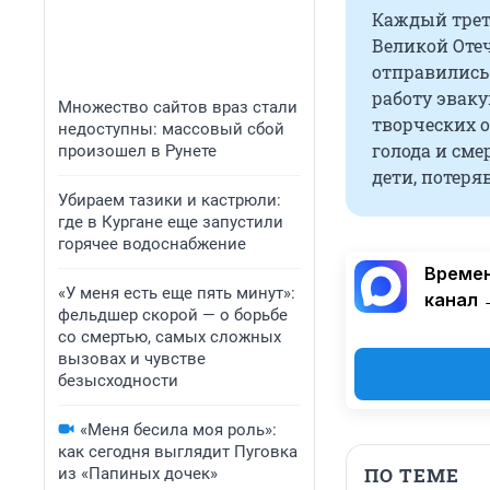
Каждый трет
Великой Оте
отправились
работу эвак
Множество сайтов враз стали
творческих 
недоступны: массовый сбой
голода и сме
произошел в Рунете
дети, потеря
Убираем тазики и кастрюли:
где в Кургане еще запустили
горячее водоснабжение
Времен
«У меня есть еще пять минут»:
канал 
фельдшер скорой — о борьбе
со смертью, самых сложных
вызовах и чувстве
безысходности
«Меня бесила моя роль»:
как сегодня выглядит Пуговка
ПО ТЕМЕ
из «Папиных дочек»