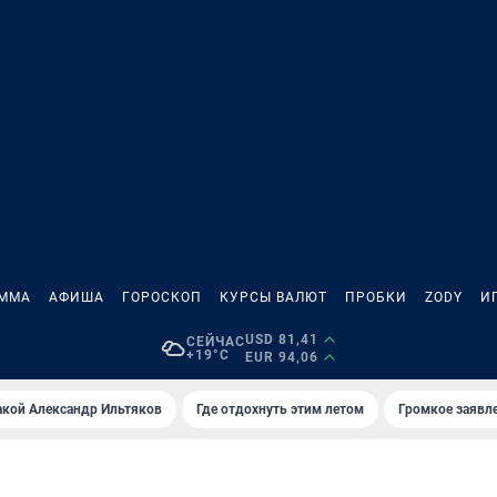
АММА
АФИША
ГОРОСКОП
КУРСЫ ВАЛЮТ
ПРОБКИ
ZODY
И
USD 81,41
СЕЙЧАС
+19°C
EUR 94,06
акой Александр Ильтяков
Где отдохнуть этим летом
Громкое заявл