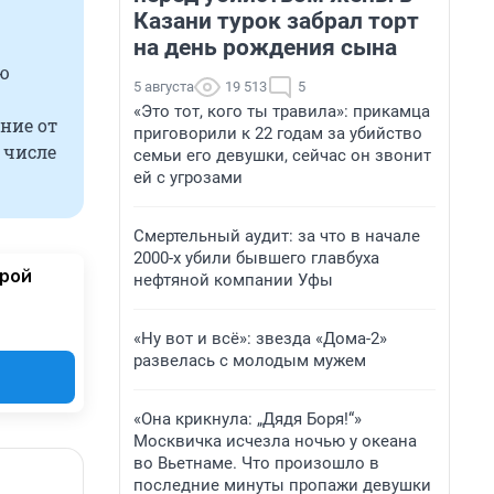
Казани турок забрал торт
на день рождения сына
ю
5 августа
19 513
5
«Это тот, кого ты травила»: прикамца
ние от
приговорили к 22 годам за убийство
 числе
семьи его девушки, сейчас он звонит
ей с угрозами
Смертельный аудит: за что в начале
2000-х убили бывшего главбуха
орой
нефтяной компании Уфы
«Ну вот и всё»: звезда «Дома-2»
развелась с молодым мужем
«Она крикнула: „Дядя Боря!“»
Москвичка исчезла ночью у океана
во Вьетнаме. Что произошло в
последние минуты пропажи девушки