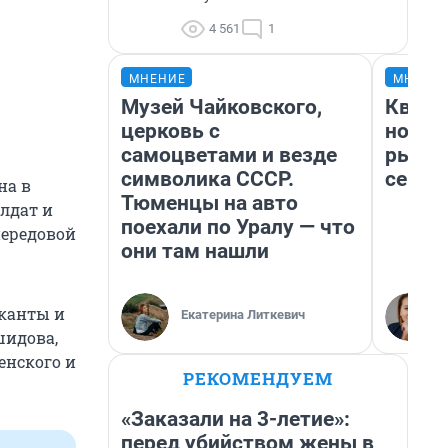
4 561
1
МНЕНИЕ
МНЕНИ
Музей Чайковского,
Кварт
церковь с
но де
самоцветами и везде
рынок
символика СССР.
сейча
на в
Тюменцы на авто
олдат и
поехали по Уралу — что
передовой
они там нашли
ыканты и
Екатерина Литкевич
шидова,
енского и
РЕКОМЕНДУЕМ
«Заказали на 3-летие»:
перед убийством жены в