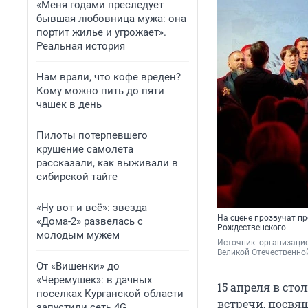
«Меня годами преследует
бывшая любовница мужа: она
портит жилье и угрожает».
Реальная история
Нам врали, что кофе вреден?
Кому можно пить до пяти
чашек в день
Пилоты потерпевшего
крушение самолета
рассказали, как выживали в
сибирской тайге
«Ну вот и всё»: звезда
На сцене прозвучат п
«Дома-2» развелась с
Рождественского
молодым мужем
Источник: 
организацио
Великой Отечественной
От «Вишенки» до
«Черемушек»: в дачных
15 апреля в сто
поселках Курганской области
встречи, посвящ
запустили сеть 4G