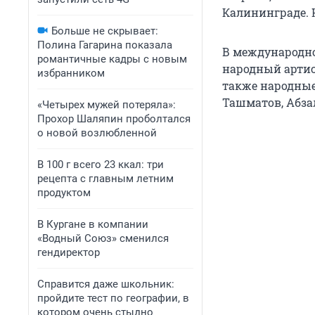
Калининграде. Н
Больше не скрывает:
Полина Гагарина показала
В международн
романтичные кадры с новым
народный артис
избранником
также народные
Ташматов, Абза
«Четырех мужей потеряла»:
Прохор Шаляпин проболтался
о новой возлюбленной
В 100 г всего 23 ккал: три
рецепта с главным летним
продуктом
В Кургане в компании
«Водный Союз» сменился
гендиректор
Справится даже школьник:
пройдите тест по географии, в
котором очень стыдно