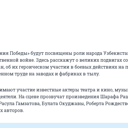
ния Победы» будут посвящены роли народа Узбекиста
венной войне. Здесь расскажут о великих подвигах с
н, об их героическом участии в боевых действиях на 
нном труде на заводах и фабриках в тылу.
имают участие известные актеры театра и кино, муз
еятели. На сцене прозвучат произведения Шарафа Ра
Расула Гамзатова, Булата Окуджавы, Роберта Рождеств
х авторов.