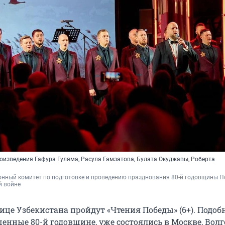
роизведения Гафура Гуляма, Расула Гамзатова, Булата Окуджавы, Роберта
нный комитет по подготовке и проведению празднования 80-й годовщины По
 войне 
лице Узбекистана пройдут «Чтения Победы» (6+). Подо
енные 80-й годовщине, уже состоялись в Москве, Волг