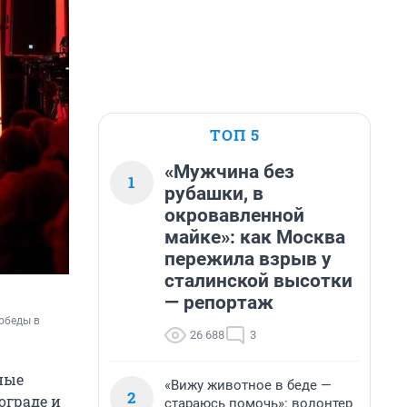
ТОП 5
«Мужчина без
1
рубашки, в
окровавленной
майке»: как Москва
пережила взрыв у
сталинской высотки
— репортаж
беды в 
26 688
3
бные
«Вижу животное в беде —
2
ограде и
стараюсь помочь»: волонтер