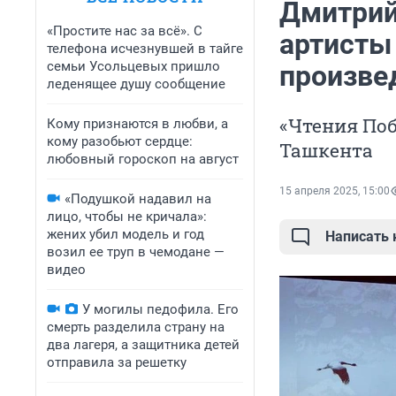
Дмитрий
«Простите нас за всё». С
артисты
телефона исчезнувшей в тайге
семьи Усольцевых пришло
произве
леденящее душу сообщение
«Чтения Поб
Кому признаются в любви, а
кому разобьют сердце:
Ташкента
любовный гороскоп на август
15 апреля 2025, 15:00
«Подушкой надавил на
лицо, чтобы не кричала»:
жених убил модель и год
Написать
возил ее труп в чемодане —
видео
У могилы педофила. Его
смерть разделила страну на
два лагеря, а защитника детей
отправила за решетку