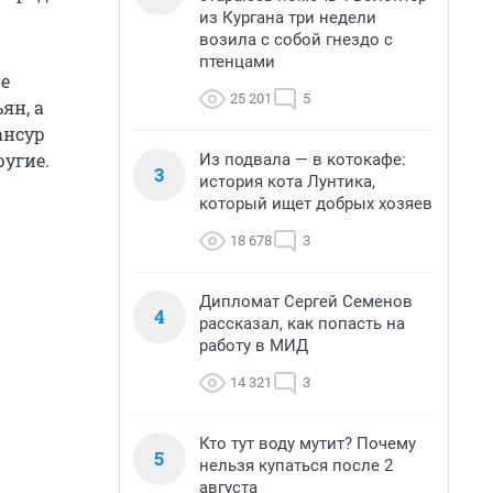
из Кургана три недели
возила с собой гнездо с
птенцами
е
25 201
5
ян, а
ансур
ругие.
Из подвала — в котокафе:
3
история кота Лунтика,
который ищет добрых хозяев
18 678
3
Дипломат Сергей Семенов
4
рассказал, как попасть на
работу в МИД
14 321
3
Кто тут воду мутит? Почему
5
нельзя купаться после 2
августа