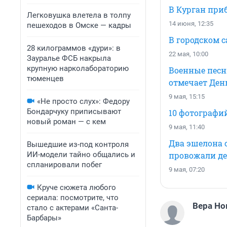
В Курган при
Легковушка влетела в толпу
14 июня, 12:35
пешеходов в Омске — кадры
В городском 
28 килограммов «дури»: в
22 мая, 10:00
Зауралье ФСБ накрыла
крупную нарколабораторию
Военные песни
тюменцев
отмечает Ден
9 мая, 15:15
«Не просто слух»: Федору
Бондарчуку приписывают
10 фотографи
новый роман — с кем
9 мая, 11:40
Два эшелона с
Вышедшие из-под контроля
ИИ-модели тайно общались и
провожали де
спланировали побег
9 мая, 07:20
Круче сюжета любого
сериала: посмотрите, что
Вера Но
стало с актерами «Санта-
Барбары»