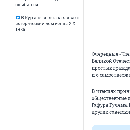
ошибиться
В Кургане восстанавливают
исторический дом конца XIX
века
Очередные «Чте
Великой Отечест
простых гражда
и о самоотверже
В чтениях прин
общественные д
Гафура Гуляма, 
других советски