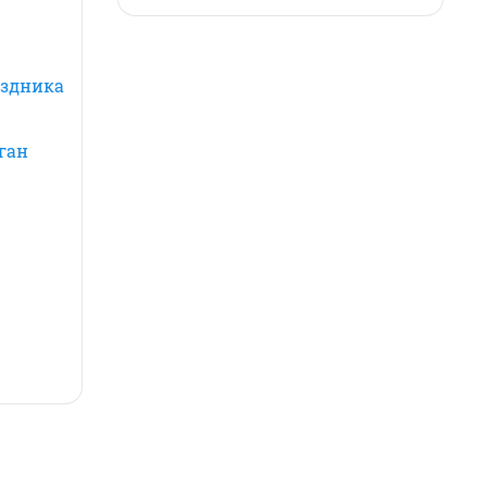
аздника
ган