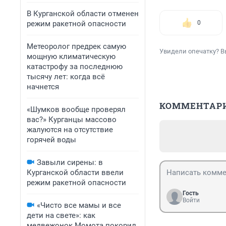
В Курганской области отменен
режим ракетной опасности
0
Метеоролог предрек самую
Увидели опечатку? В
мощную климатическую
катастрофу за последнюю
тысячу лет: когда всё
начнется
КОММЕНТАР
«Шумков вообще проверял
вас?» Курганцы массово
жалуются на отсутствие
горячей воды
Завыли сирены: в
Курганской области ввели
режим ракетной опасности
Гость
Войти
«Чисто все мамы и все
дети на свете»: как
медвежонок Момота покорил