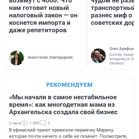
возьмут с 4000. Что
чудом не разва
нам готовит новый
транспортный 
налоговый закон — он
разнес миф о 
коснется импорта и
советских доро
даже репетиторов
Олег Арефьев
Блогер, предпри
Анастасия Завгородняя
владелец в тра
бизнесе
РЕКОМЕНДУЕМ
«Мы начали в самое нестабильное
время»: как многодетная мама из
Архангельска создала свой бизнес
2 часа
1 509
2
В уфимский приют привезли пермячку Марину,
которая почти ничего о себе не помнит. Посмотрите,