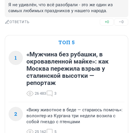
Я не удивлён, что всё разобрали - это же один из 
самых любимых праздников у нашего народа.
+0
–0
ОТВЕТИТЬ
ТОП 5
«Мужчина без рубашки, в
1
окровавленной майке»: как
Москва пережила взрыв у
сталинской высотки —
репортаж
26 483
3
«Вижу животное в беде — стараюсь помочь»:
2
волонтер из Кургана три недели возила с
собой гнездо с птенцами
25 162
5