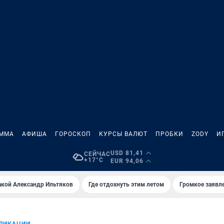
АММА
АФИША
ГОРОСКОП
КУРСЫ ВАЛЮТ
ПРОБКИ
ZODY
И
USD 81,41
СЕЙЧАС
+17°C
EUR 94,06
акой Александр Ильтяков
Где отдохнуть этим летом
Громкое заявл