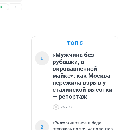
+0
–0
ТОП 5
«Мужчина без
1
рубашки, в
окровавленной
майке»: как Москва
пережила взрыв у
сталинской высотки
— репортаж
26 793
«Вижу животное в беде —
2
стараюсь помочь»: волонтер