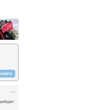
равить
рибудет 