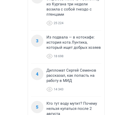
из Кургана три недели
возила с собой гнездо с
птенцами
25 224
Из подвала — в котокафе:
3
история кота Лунтика,
который ищет добрых хозяев
18 698
Дипломат Сергей Семенов
4
рассказал, как попасть на
работу в МИД
14 343
Кто тут воду мутит? Почему
5
нельзя купаться после 2
августа