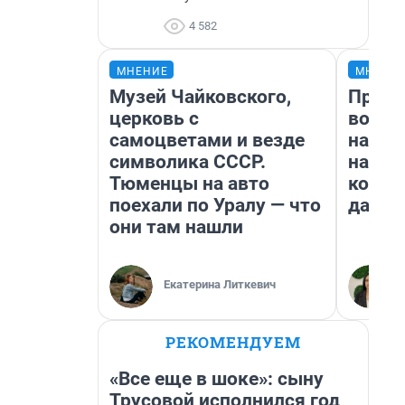
4 582
МНЕНИЕ
МНЕНИ
Музей Чайковского,
Прода
церковь с
возьм
самоцветами и везде
нам г
символика СССР.
налог
Тюменцы на авто
косне
поехали по Уралу — что
даже 
они там нашли
Екатерина Литкевич
РЕКОМЕНДУЕМ
«Все еще в шоке»: сыну
Трусовой исполнился год