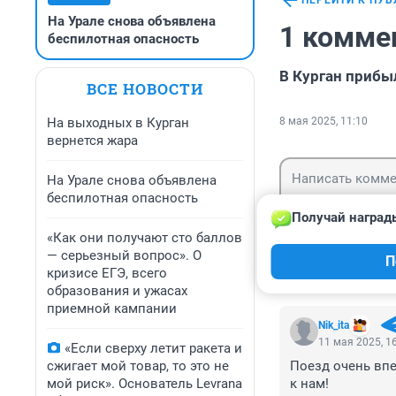
ПЕРЕЙТИ К ПУ
На Урале снова объявлена
1 комме
беспилотная опасность
В Курган прибы
ВСЕ НОВОСТИ
На выходных в Курган
8 мая 2025, 11:10
вернется жара
На Урале снова объявлена
беспилотная опасность
Получай наград
«Как они получают сто баллов
Гость
— серьезный вопрос». О
П
Войти
кризисе ЕГЭ, всего
образования и ужасах
приемной кампании
Nik_ita
11 мая 2025, 1
«Если сверху летит ракета и
сжигает мой товар, то это не
Поезд очень впе
мой риск». Основатель Levrana
к нам!