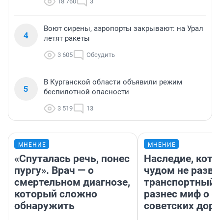
18 760
3
Воют сирены, аэропорты закрывают: на Урал
4
летят ракеты
3 605
Обсудить
В Курганской области объявили режим
5
беспилотной опасности
3 519
13
МНЕНИЕ
МНЕНИЕ
«Спуталась речь, понес
Наследие, кото
пургу». Врач — о
чудом не разва
смертельном диагнозе,
транспортный 
который сложно
разнес миф о 
обнаружить
советских доро