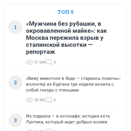
ТОП 5
«Мужчина без рубашки, в
1
окровавленной майке»: как
Москва пережила взрыв у
сталинской высотки —
репортаж
27 264
3
«Вижу животное в беде — стараюсь помочь»:
2
волонтер из Кургана три недели возила с
собой гнездо с птенцами
25 362
5
Из подвала — в котокафе: история кота
3
Лунтика, который ищет добрых хозяев