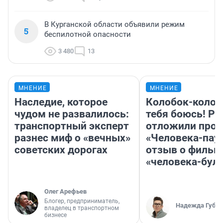
В Курганской области объявили режим
5
беспилотной опасности
3 480
13
МНЕНИЕ
МНЕНИЕ
Наследие, которое
Колобок-колобо
чудом не развалилось:
тебя боюсь! Ра
транспортный эксперт
отложили прок
разнес миф о «вечных»
«Человека-пау
советских дорогах
отзыв о фильм
«человека-бул
Олег Арефьев
Блогер, предприниматель,
Надежда Губар
владелец в транспортном
бизнесе