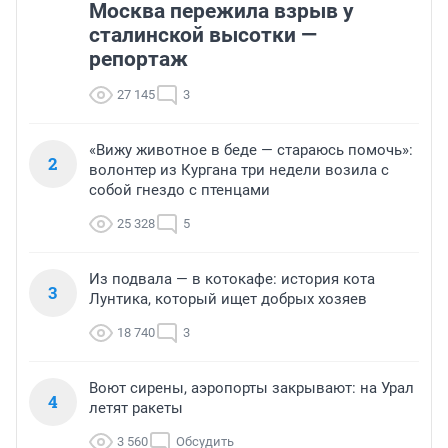
Москва пережила взрыв у
сталинской высотки —
репортаж
27 145
3
«Вижу животное в беде — стараюсь помочь»:
2
волонтер из Кургана три недели возила с
собой гнездо с птенцами
25 328
5
Из подвала — в котокафе: история кота
3
Лунтика, который ищет добрых хозяев
18 740
3
Воют сирены, аэропорты закрывают: на Урал
4
летят ракеты
3 560
Обсудить