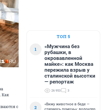
ТОП 5
«Мужчина без
1
рубашки, в
окровавленной
майке»: как Москва
пережила взрыв у
сталинской высотки
— репортаж
за
26 953
3
. Как
«Вижу животное в беде —
ваются с
2
стараюсь помочь»: волонтер