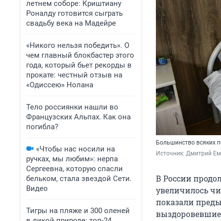
летнем соборе: Криштиану
Роналду готовится сыграть
свадьбу века на Мадейре
«Никого нельзя победить». О
чем главный блокбастер этого
года, который бьет рекорды в
прокате: честный отзыв на
«Одиссею» Нолана
Тело россиянки нашли во
Французских Альпах. Как она
погибла?
Большинство всяких п
«Чтобы нас носили на
Источник: 
Дмитрий Ем
ручках, мы любим»: нерпа
Сергеевна, которую спасли
В России продо
бельком, стала звездой Сети.
Видео
увеличилось чи
показали преды
Тигры на пляже и 300 оленей
выздоровевшие 
в дикой природе: топ-24