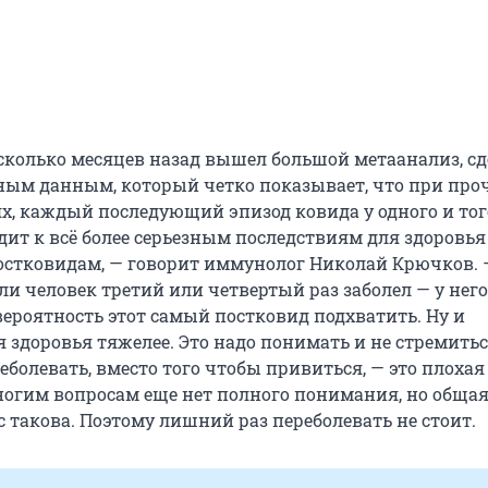
сколько месяцев назад вышел большой метаанализ, с
ым данным, который четко показывает, что при про
х, каждый последующий эпизод ковида у одного и тог
ит к всё более серьезным последствиям для здоровья 
остковидам, — говорит иммунолог Николай Крючков. 
сли человек третий или четвертый раз заболел — у не
вероятность этот самый постковид подхватить. Ну и
я здоровья тяжелее. Это надо понимать и не стремить
болевать, вместо того чтобы привиться, — это плохая
ногим вопросам еще нет полного понимания, но обща
 такова. Поэтому лишний раз переболевать не стоит.