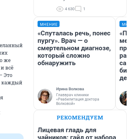
4 630
1
МНЕНИЕ
МНЕНИ
«Спуталась речь, понес
«Поку
пургу». Врач — о
мешке
деланный
смертельном диагнозе,
предп
чих
который сложно
расска
о же
обнаружить
самом
и всё
бизне
— Это
дешев
го каждый
Ирина Волкова
Главврач клиники
ся
«Реабилитация доктора
Волковой»
я
РЕКОМЕНДУЕМ
Лицевая гладь для
чайников: гайд от набора