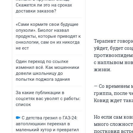
Скажется ли это на сроках
доставки заказов?
«Сами кормите свои будущие
опухоли». Биолог назвал
продукты, которые приводят к
Терапевт говор
онкологии, сам он их никогда
уйдет, будет со
не ест
противоэпидеми
Один переход по ссылке
с наплывом нов
изменил всё. Как мошенники
жизни.
довели школьницу до
попытки поджога здания
— Со временем 
За какие публикации в
гриппа, после ч
соцсетях вас уволят с работы:
Ковид ждет така
список
Но если сам ков
С детства грезил о ГАЗ-24:
много сложност
автоплюшкин переехал в
маленький хутор и превратил
постковид встр