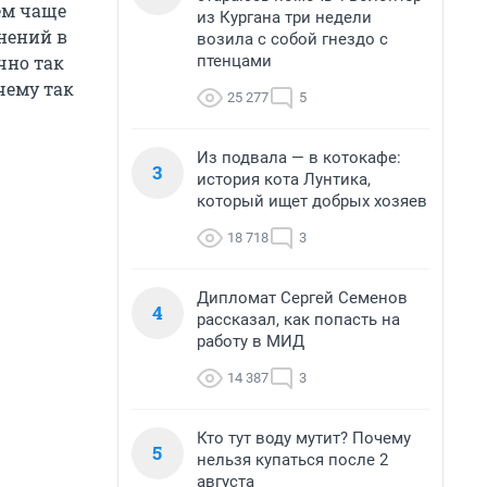
ем чаще
из Кургана три недели
жнений в
возила с собой гнездо с
птенцами
чно так
чему так
25 277
5
Из подвала — в котокафе:
3
история кота Лунтика,
который ищет добрых хозяев
18 718
3
Дипломат Сергей Семенов
4
рассказал, как попасть на
работу в МИД
14 387
3
Кто тут воду мутит? Почему
5
нельзя купаться после 2
августа