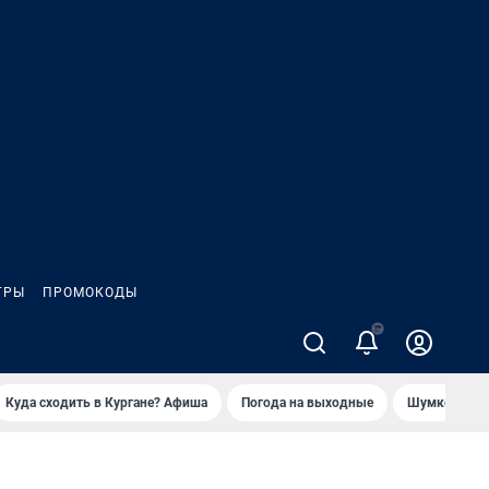
ГРЫ
ПРОМОКОДЫ
Куда сходить в Кургане? Афиша
Погода на выходные
Шумков в Че