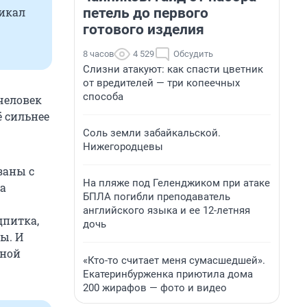
петель до первого
икал
готового изделия
8 часов
4 529
Обсудить
Слизни атакуют: как спасти цветник
от вредителей — три копеечных
способа
 человек
ё сильнее
Соль земли забайкальской.
Нижегородцевы
заны с
На пляже под Геленджиком при атаке
а
БПЛА погибли преподаватель
английского языка и ее 12-летняя
дпитка,
дочь
ы. И
нной
«Кто-то считает меня сумасшедшей».
Екатеринбурженка приютила дома
200 жирафов — фото и видео