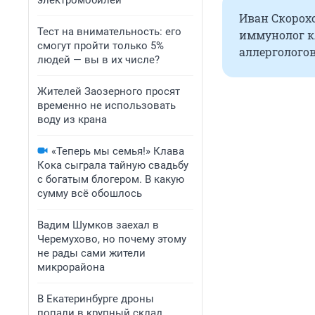
электромобилей
Иван Скорох
Тест на внимательность: его
иммунолог к
смогут пройти только 5%
аллерголого
людей — вы в их числе?
Жителей Заозерного просят
временно не использовать
воду из крана
«Теперь мы семья!» Клава
Кока сыграла тайную свадьбу
с богатым блогером. В какую
сумму всё обошлось
Вадим Шумков заехал в
Черемухово, но почему этому
не рады сами жители
микрорайона
В Екатеринбурге дроны
попали в крупный склад.