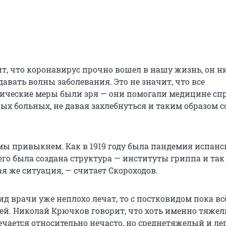
ит, что коронавирус прочно вошел в нашу жизнь, он н
здавать волны заболевания. Это не значит, что все
ческие меры были зря — они помогали медицине сп
ых больных, не давая захлебнуться и таким образом 
мы привыкнем. Как в 1919 году была пандемия испанс
его была создана структура — институты гриппа и так 
я же ситуация, — считает Скороходов.
ид врачи уже неплохо лечат, то с постковидом пока вс
ей. Николай Крючков говорит, что хоть именно тяже
ечается относительно нечасто, но среднетяжелый и ле