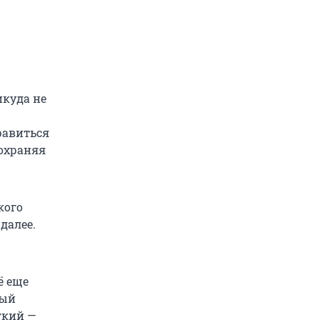
икуда не
равиться
сохраняя
кого
далее.
ё еще
лый
гкий —