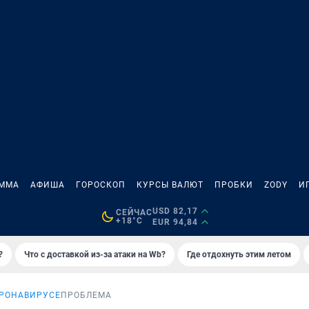
АММА
АФИША
ГОРОСКОП
КУРСЫ ВАЛЮТ
ПРОБКИ
ZODY
И
USD 82,17
СЕЙЧАС
+18°C
EUR 94,84
?
Что с доставкой из-за атаки на Wb?
Где отдохнуть этим летом
ОРОНАВИРУСЕ
ПРОБЛЕМА