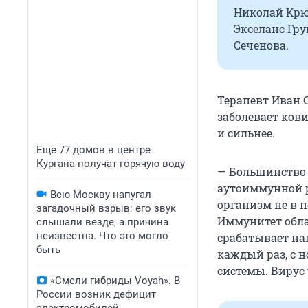
Николай Крю
Экселанс Гру
Сеченова.
Терапевт Иван С
заболевает ков
и сильнее.
Еще 77 домов в центре
Кургана получат горячую воду
— Большинство 
аутоиммунной р
Всю Москву напугал
организм не в 
загадочный взрыв: его звук
Иммунитет обла
слышали везде, а причина
неизвестна. Что это могло
срабатывает на
быть
каждый раз, с 
системы. Вирус 
«Смели гибриды Voyah». В
России возник дефицит