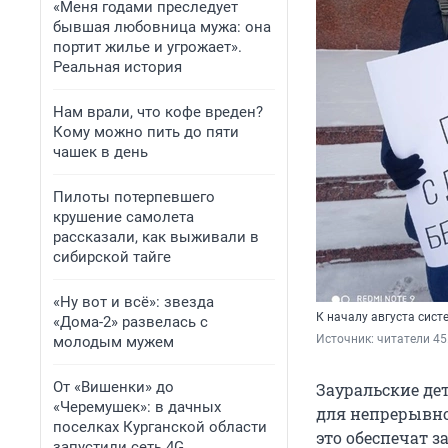
«Меня годами преследует
бывшая любовница мужа: она
портит жилье и угрожает».
Реальная история
Нам врали, что кофе вреден?
Кому можно пить до пяти
чашек в день
Пилоты потерпевшего
крушение самолета
рассказали, как выживали в
сибирской тайге
«Ну вот и всё»: звезда
К началу августа сис
«Дома-2» развелась с
Источник: 
читатели 45
молодым мужем
От «Вишенки» до
Зауральские де
«Черемушек»: в дачных
для непрерывно
поселках Курганской области
это обеспечат з
запустили сеть 4G