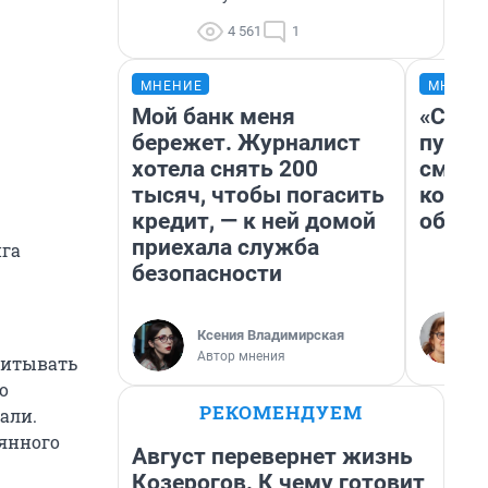
4 561
1
МНЕНИЕ
МНЕНИ
Мой банк меня
«Спут
бережет. Журналист
пургу»
хотела снять 200
смерт
тысяч, чтобы погасить
котор
кредит, — к ней домой
обнар
приехала служба
нга
безопасности
Ксения Владимирская
Автор мнения
учитывать
о
РЕКОМЕНДУЕМ
али.
оянного
Август перевернет жизнь
Козерогов. К чему готовит