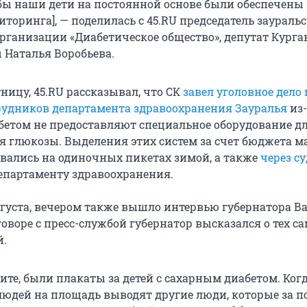
обы наши дети на постоянной основе были обеспечены
торинга], — поделилась с 45.RU председатель заураль
рганизации «Диабетическое общество», депутат Курга
 Наталья Воробьева.
ятницу, 45.RU рассказывал, что СК
завел уголовное дело 
удников департамента здравоохранения Зауралья
из-
абетом не предоставляют специальное оборудование д
я глюкозы. Выделения этих систем за счет бюджета 
вались на одиночных пикетах зимой, а также
через су
департаменту здравоохранения.
августа, вечером также вышло интервью губернатора В
оворе с пресс-службой губернатор высказался о тех с
й.
ите, были плакаты за детей с сахарным диабетом. Ког
людей на площадь выводят другие люди, которые за п