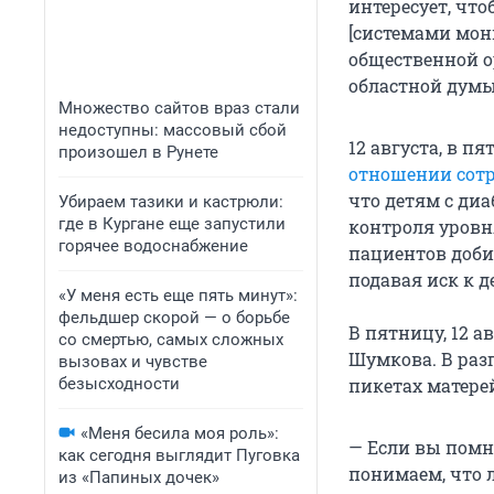
интересует, чт
[системами мони
общественной о
областной думы
Множество сайтов враз стали
недоступны: массовый сбой
12 августа, в п
произошел в Рунете
отношении сотр
что детям с ди
Убираем тазики и кастрюли:
где в Кургане еще запустили
контроля уровн
горячее водоснабжение
пациентов доби
подавая иск к 
«У меня есть еще пять минут»:
фельдшер скорой — о борьбе
В пятницу, 12 
со смертью, самых сложных
Шумкова. В разг
вызовах и чувстве
безысходности
пикетах матере
«Меня бесила моя роль»:
— Если вы помн
как сегодня выглядит Пуговка
понимаем, что 
из «Папиных дочек»