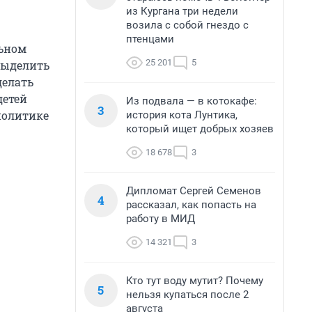
из Кургана три недели
возила с собой гнездо с
птенцами
льном
25 201
5
выделить
делать
детей
Из подвала — в котокафе:
3
политике
история кота Лунтика,
который ищет добрых хозяев
18 678
3
Дипломат Сергей Семенов
4
рассказал, как попасть на
работу в МИД
14 321
3
Кто тут воду мутит? Почему
5
нельзя купаться после 2
августа