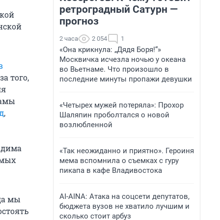
ретроградный Сатурн —
ской
прогноз
нской
2 часа
2 054
1
«Она крикнула: „Дядя Боря!“»
Москвичка исчезла ночью у океана
в
во Вьетнаме. Что произошло в
за того,
последние минуты пропажи девушки
ля
мамы
«Четырех мужей потеряла»: Прохор
д
,
Шаляпин проболтался о новой
возлюбленной
адима
«Так неожиданно и приятно». Героиня
амых
мема вспомнила о съемках с гуру
пикапа в кафе Владивостока
AI-AINA: Атака на соцсети депутатов,
да мы
бюджета вузов не хватило лучшим и
остоять
сколько стоит арбуз