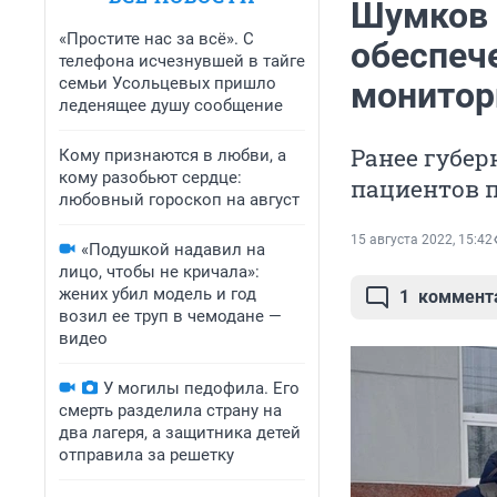
Шумков 
«Простите нас за всё». С
обеспеч
телефона исчезнувшей в тайге
семьи Усольцевых пришло
монитор
леденящее душу сообщение
Ранее губер
Кому признаются в любви, а
кому разобьют сердце:
пациентов п
любовный гороскоп на август
15 августа 2022, 15:42
«Подушкой надавил на
лицо, чтобы не кричала»:
жених убил модель и год
1
коммент
возил ее труп в чемодане —
видео
У могилы педофила. Его
смерть разделила страну на
два лагеря, а защитника детей
отправила за решетку