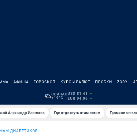
АММА
АФИША
ГОРОСКОП
КУРСЫ ВАЛЮТ
ПРОБКИ
ZODY
И
USD 81,41
СЕЙЧАС
+19°C
EUR 94,06
акой Александр Ильтяков
Где отдохнуть этим летом
Громкое заявл
МАМ ДИАБЕТИКОВ