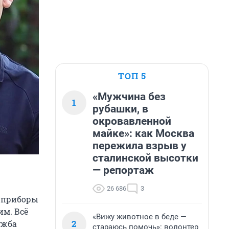
ТОП 5
«Мужчина без
1
рубашки, в
окровавленной
майке»: как Москва
пережила взрыв у
сталинской высотки
— репортаж
26 686
3
т приборы
м. Всё
«Вижу животное в беде —
2
ужба
стараюсь помочь»: волонтер