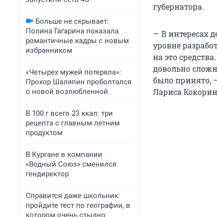
губернатора.
Больше не скрывает:
Полина Гагарина показала
— В интересах 
романтичные кадры с новым
уровне разрабо
избранником
на это средства
довольно сложно
«Четырех мужей потеряла»:
было принято, 
Прохор Шаляпин проболтался
Лариса Кокорин
о новой возлюбленной
В 100 г всего 23 ккал: три
рецепта с главным летним
продуктом
В Кургане в компании
«Водный Союз» сменился
гендиректор
Справится даже школьник:
пройдите тест по географии, в
котором очень стыдно