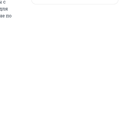
ы с
для
не по