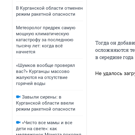
В Курганской области отменен
режим ракетной опасности
Метеоролог предрек самую
мощную климатическую
катастрофу за последнюю
Тогда он добав
тысячу лет: когда всё
осложняются те
начнется
в середине год
«Шумков вообще проверял
вас?» Курганцы массово
Не удалось загр
жалуются на отсутствие
горячей воды
Завыли сирены: в
Курганской области ввели
режим ракетной опасности
«Чисто все мамы и все
дети на свете»: как
медвежонок Момота покорил