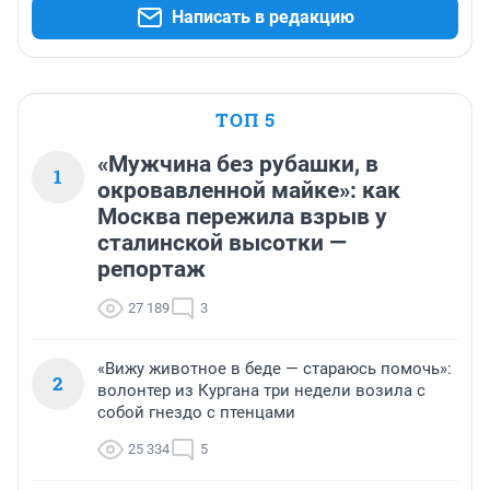
Написать в редакцию
ТОП 5
«Мужчина без рубашки, в
1
окровавленной майке»: как
Москва пережила взрыв у
сталинской высотки —
репортаж
27 189
3
«Вижу животное в беде — стараюсь помочь»:
2
волонтер из Кургана три недели возила с
собой гнездо с птенцами
25 334
5