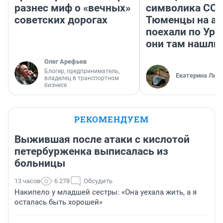
разнес миф о «вечных»
символика ССС
советских дорогах
Тюменцы на ав
поехали по Ура
они там нашли
Олег Арефьев
Блогер, предприниматель,
Екатерина Лит
владелец в транспортном
бизнесе
РЕКОМЕНДУЕМ
Выжившая после атаки с кислотой
петербурженка выписалась из
больницы
13 часов
6 278
Обсудить
Накипело у младшей сестры: «Она уехала жить, а я
осталась быть хорошей»