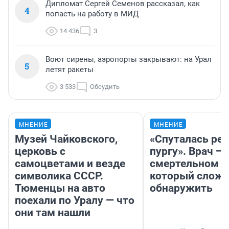
Дипломат Сергей Семенов рассказал, как
4
попасть на работу в МИД
14 436
3
Воют сирены, аэропорты закрывают: на Урал
5
летят ракеты
3 533
Обсудить
МНЕНИЕ
МНЕНИЕ
Музей Чайковского,
«Спуталась реч
церковь с
пургу». Врач — 
самоцветами и везде
смертельном д
символика СССР.
который слож
Тюменцы на авто
обнаружить
поехали по Уралу — что
они там нашли