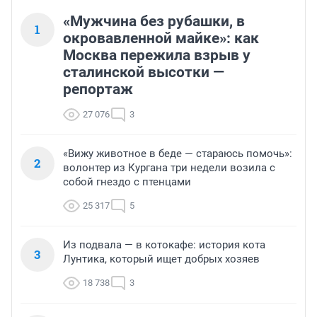
«Мужчина без рубашки, в
1
окровавленной майке»: как
Москва пережила взрыв у
сталинской высотки —
репортаж
27 076
3
«Вижу животное в беде — стараюсь помочь»:
2
волонтер из Кургана три недели возила с
собой гнездо с птенцами
25 317
5
Из подвала — в котокафе: история кота
3
Лунтика, который ищет добрых хозяев
18 738
3